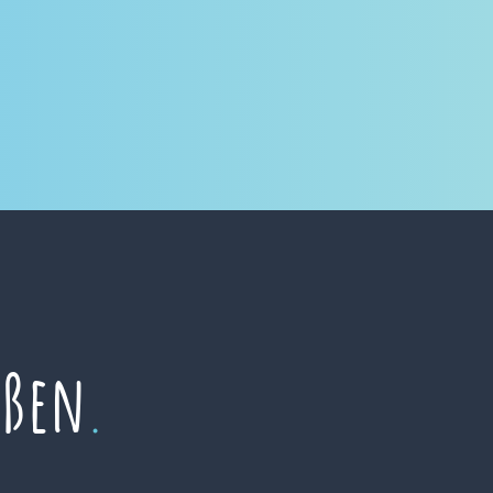
eßen
.