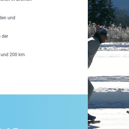
eden und
n der
0 und 200 km