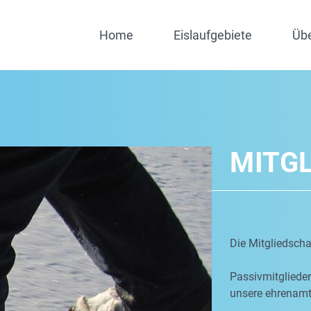
Home
Eislaufgebiete
Üb
MITG
Die Mitgliedschaf
Passivmitgliede
unsere ehrenamtl