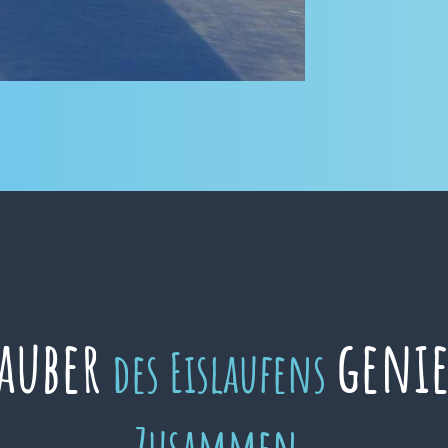
auber
geni
des Eislaufens
Zusammen.