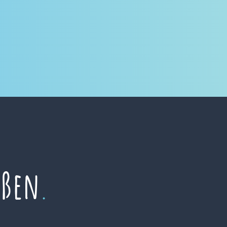
eßen
.