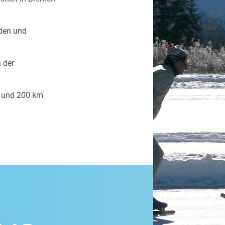
eden und
n der
0 und 200 km