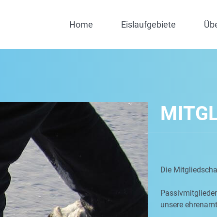
Home
Eislaufgebiete
Üb
MITG
Die Mitgliedschaf
Passivmitgliede
unsere ehrenamtl