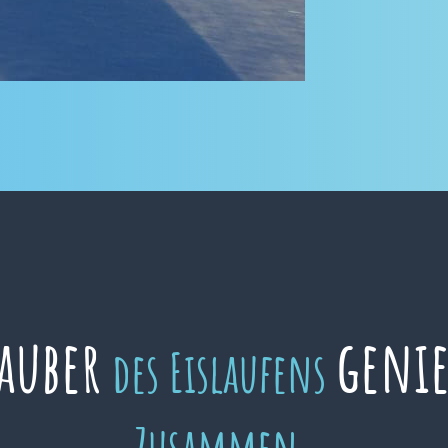
auber
geni
des Eislaufens
Zusammen.