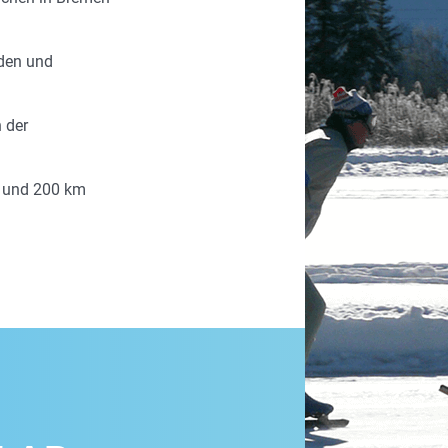
eden und
n der
0 und 200 km