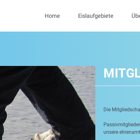
Home
Eislaufgebiete
Üb
MITG
Die Mitgliedschaf
Passivmitgliede
unsere ehrenamtl