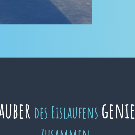
auber
geni
des Eislaufens
Zusammen.