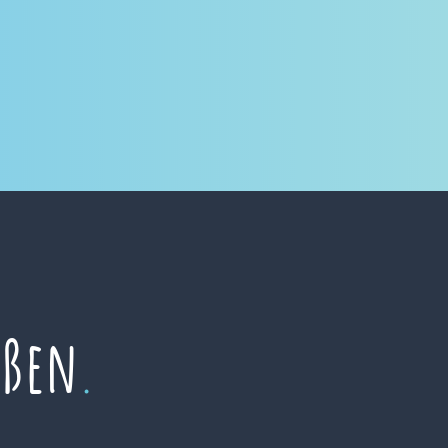
eßen
.