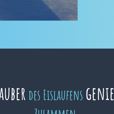
auber
geni
des Eislaufens
Zusammen.