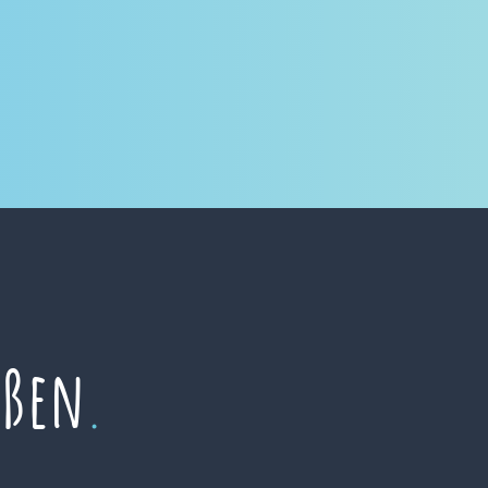
eßen
.