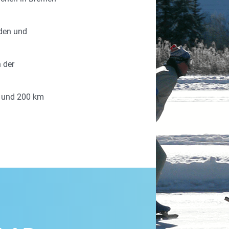
eden und
n der
0 und 200 km