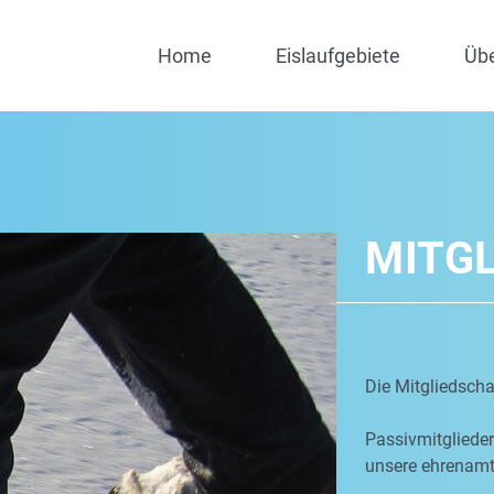
Home
Eislaufgebiete
Üb
MITG
Die Mitgliedschaf
Passivmitgliede
unsere ehrenamtl