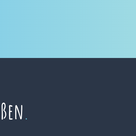
eßen
.