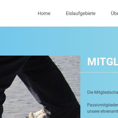
Home
Eislaufgebiete
Üb
MITG
Die Mitgliedschaf
Passivmitgliede
unsere ehrenamtl