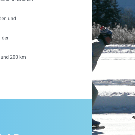
eden und
n der
0 und 200 km