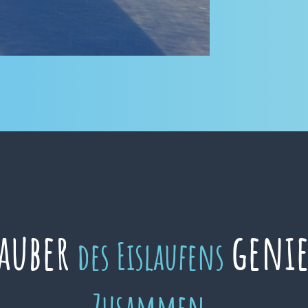
auber
geni
des Eislaufens
Zusammen.