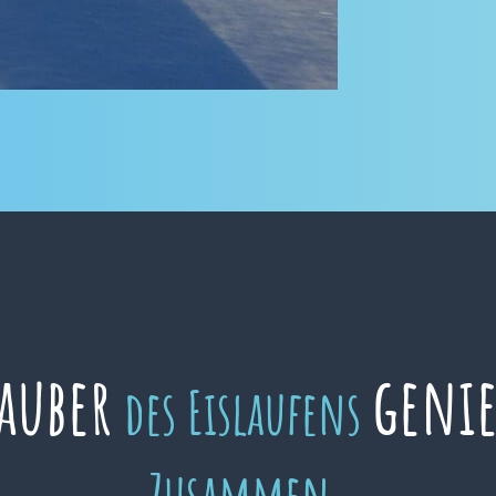
auber
geni
des Eislaufens
Zusammen.