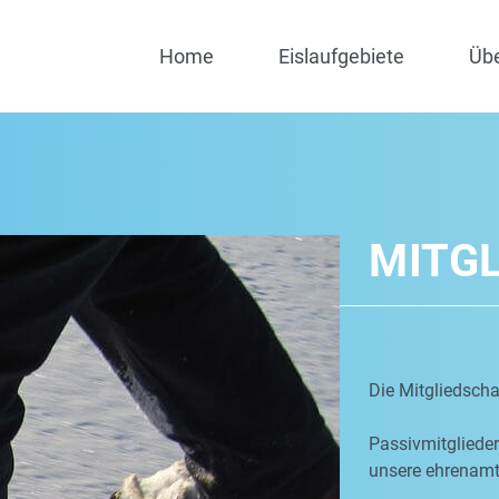
Home
Eislaufgebiete
Üb
MITG
Die Mitgliedschaf
Passivmitgliede
unsere ehrenamtl