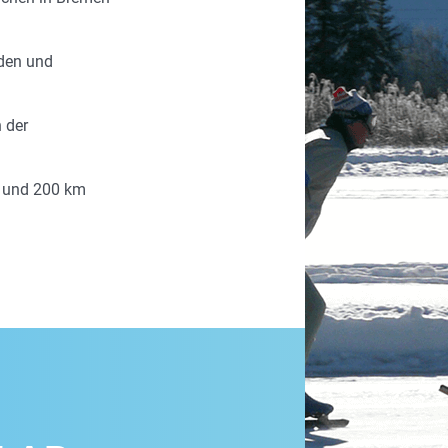
eden und
n der
0 und 200 km