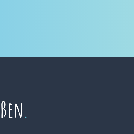
eßen
.