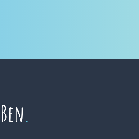
eßen
.