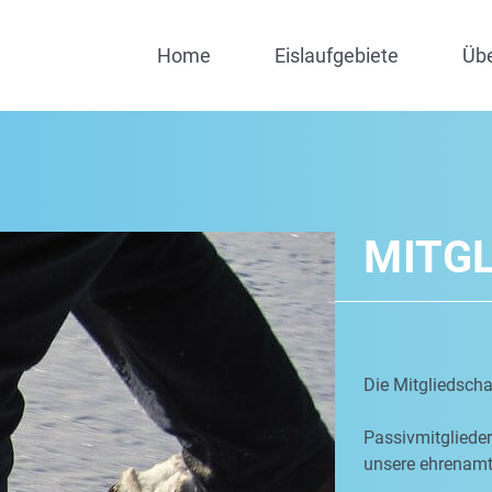
Home
Eislaufgebiete
Üb
MITG
Die Mitgliedschaf
Passivmitgliede
unsere ehrenamtl