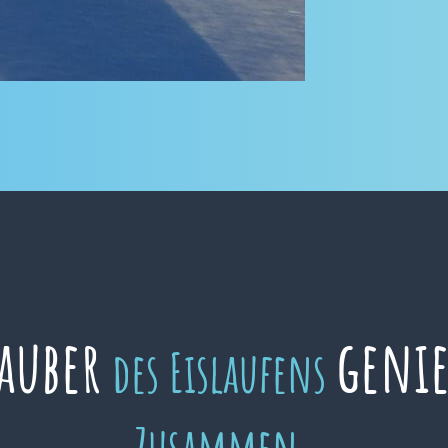
auber
geni
des Eislaufens
Zusammen.