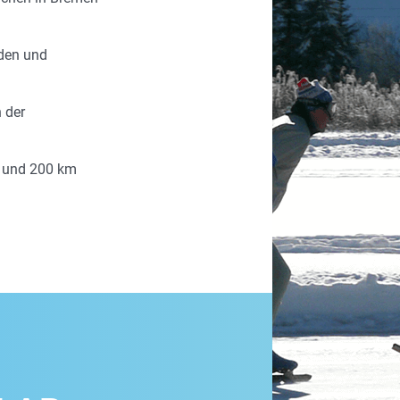
eden und
n der
0 und 200 km