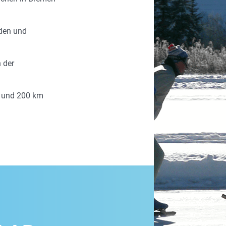
eden und
n der
0 und 200 km