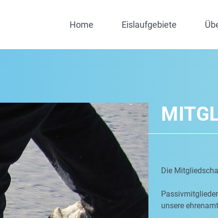
Home
Eislaufgebiete
Üb
MITG
Die Mitgliedschaf
Passivmitgliede
unsere ehrenamtl