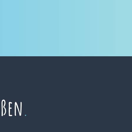
eßen
.