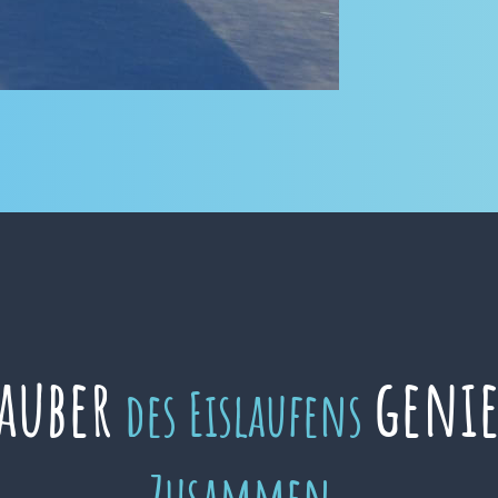
auber
geni
des Eislaufens
Zusammen.