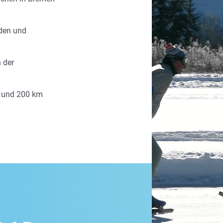
eden und
n der
0 und 200 km