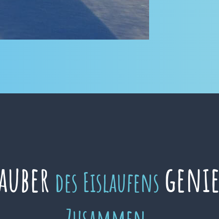
auber
geni
des Eislaufens
Zusammen.