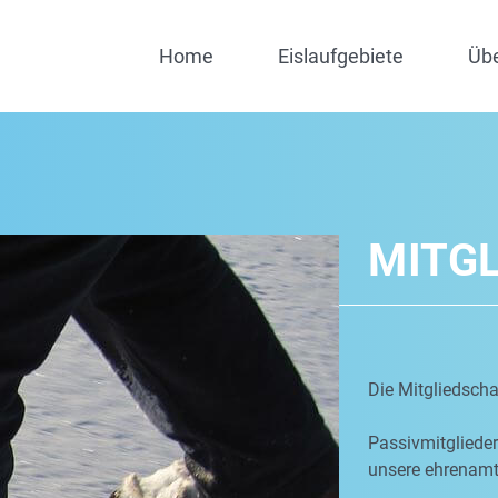
Home
Eislaufgebiete
Üb
MITG
Die Mitgliedschaf
Passivmitgliede
unsere ehrenamtl