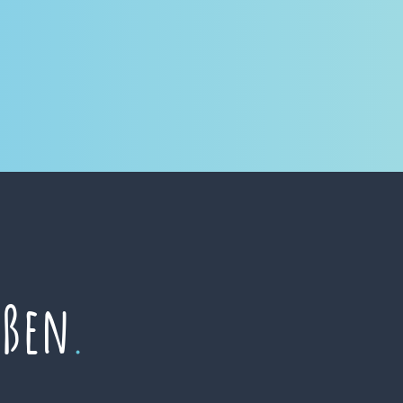
eßen
.