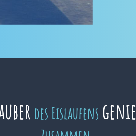
auber
geni
des Eislaufens
Zusammen.