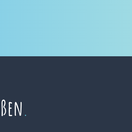
eßen
.