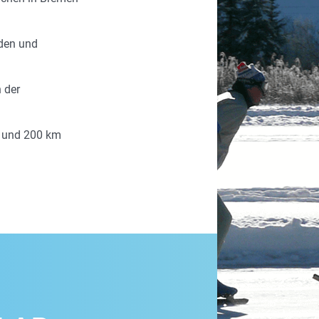
eden und
n der
0 und 200 km