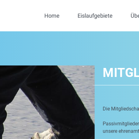
Home
Eislaufgebiete
Üb
MITG
Die Mitgliedschaf
Passivmitgliede
unsere ehrenamtl