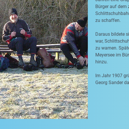
Bürger auf dem 
Schlittschuhbah
zu schaffen.
Daraus bildete s
war, Schlittschu
zu warnen. Spät
Meyersee im Bürg
hinzu.
Im Jahr 1907 grü
Georg Sander dan