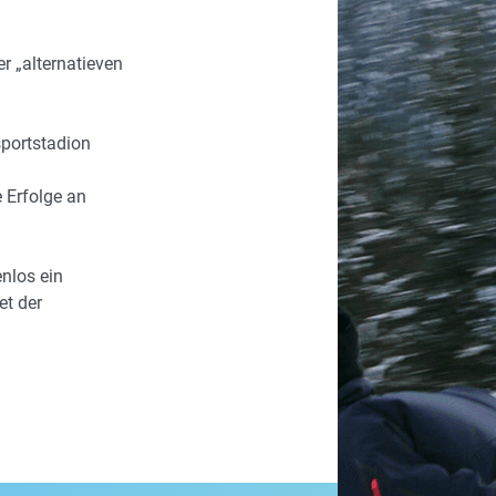
r „alternatieven
sportstadion
 Erfolge an
enlos ein
et der