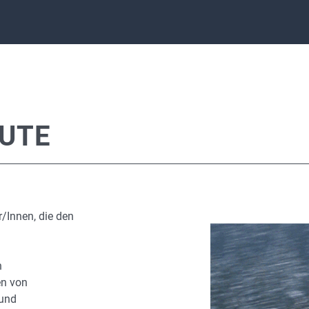
EUTE
r/Innen, die den
n
en von
 und