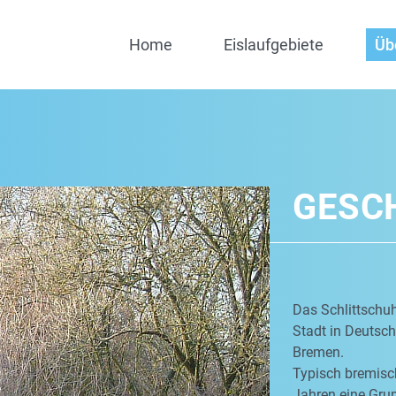
Home
Eislaufgebiete
Üb
GESC
Das Schlittschuh
Stadt in Deutschl
Bremen.
Typisch bremisch
Jahren eine Grup