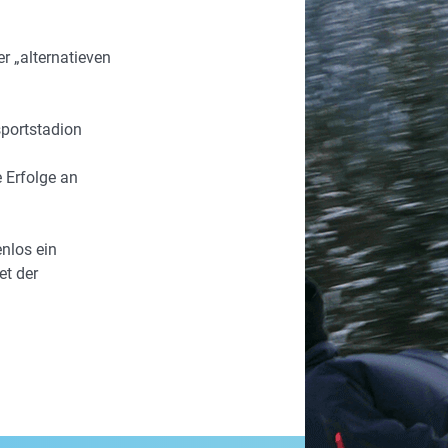
r „alternatieven
sportstadion
 Erfolge an
enlos ein
et der