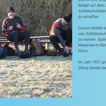
Bürger auf dem 
Schlittschuhbah
zu schaffen.
Daraus bildete s
war, Schlittschu
zu warnen. Spät
Meyersee im Bürg
hinzu.
Im Jahr 1907 grü
Georg Sander dan