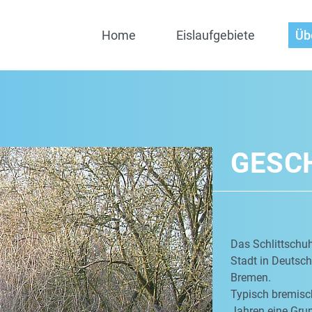
Home
Eislaufgebiete
Üb
GESC
Das Schlittschuh
Stadt in Deutschl
Bremen.
Typisch bremisch
Jahren eine Grup