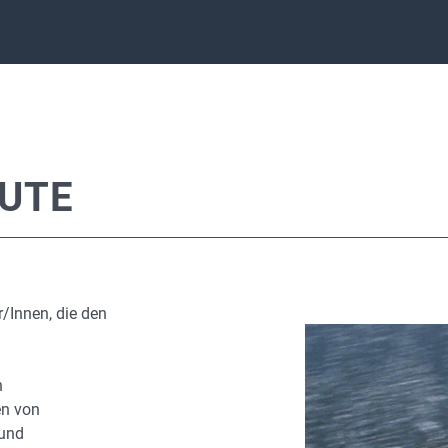
EUTE
r/Innen, die den
n
en von
 und