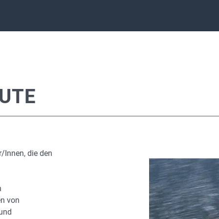
EUTE
r/Innen, die den
n
en von
 und