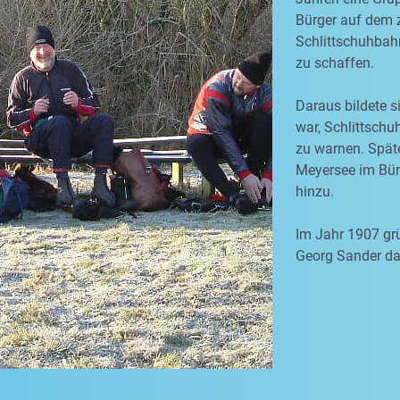
Bürger auf dem 
Schlittschuhbah
zu schaffen.
Daraus bildete s
war, Schlittschu
zu warnen. Spät
Meyersee im Bürg
hinzu.
Im Jahr 1907 grü
Georg Sander dan