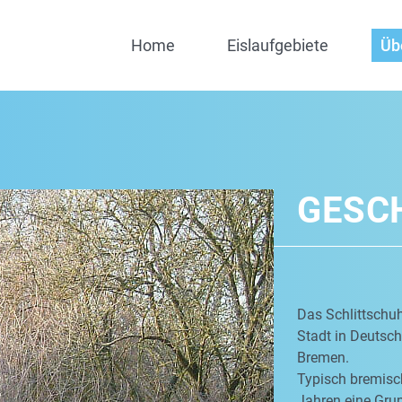
Home
Eislaufgebiete
Üb
GESC
Das Schlittschuh
Stadt in Deutschl
Bremen.
Typisch bremisch
Jahren eine Grup