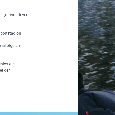
r „alternatieven
sportstadion
 Erfolge an
enlos ein
et der