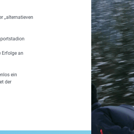
r „alternatieven
sportstadion
 Erfolge an
enlos ein
et der