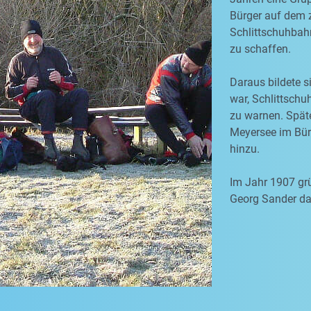
Bürger auf dem 
Schlittschuhbah
zu schaffen.
Daraus bildete s
war, Schlittschu
zu warnen. Spät
Meyersee im Bürg
hinzu.
Im Jahr 1907 grü
Georg Sander dan