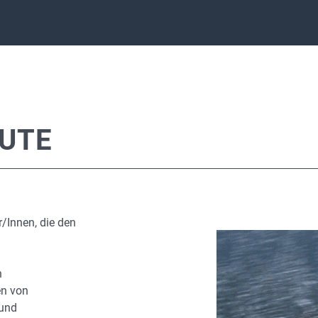
EUTE
r/Innen, die den
n
en von
 und