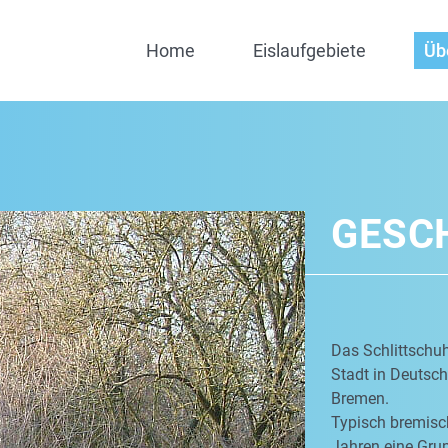
Home
Eislaufgebiete
Üb
GESC
Das Schlittschuh
Stadt in Deutschl
Bremen.
Typisch bremisch
Jahren eine Grup