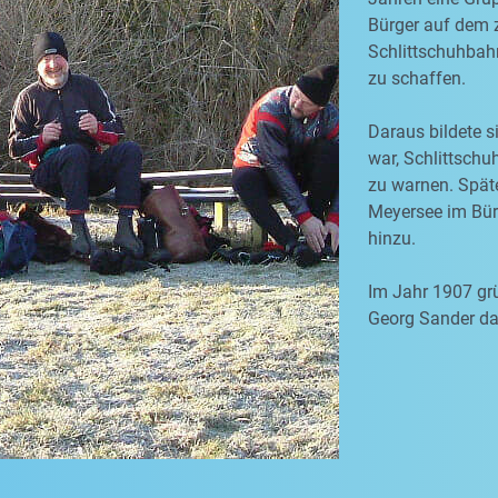
Bürger auf dem 
Schlittschuhbah
zu schaffen.
Daraus bildete s
war, Schlittschu
zu warnen. Spät
Meyersee im Bürg
hinzu.
Im Jahr 1907 grü
Georg Sander dan