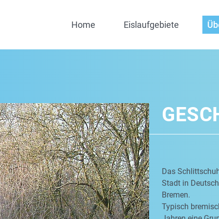
Home
Eislaufgebiete
Üb
GESC
Das Schlittschuh
Stadt in Deutschl
Bremen.
Typisch bremisch
Jahren eine Grup