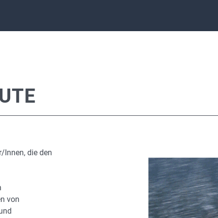
EUTE
r/Innen, die den
n
en von
 und