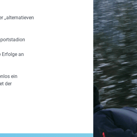
r „alternatieven
sportstadion
 Erfolge an
enlos ein
et der