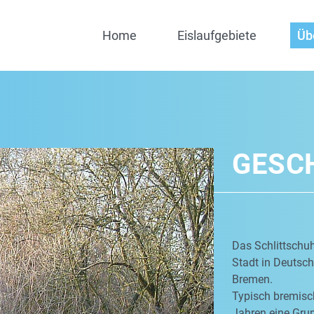
Home
Eislaufgebiete
Üb
GESC
Das Schlittschuh
Stadt in Deutschl
Bremen.
Typisch bremisch
Jahren eine Grup