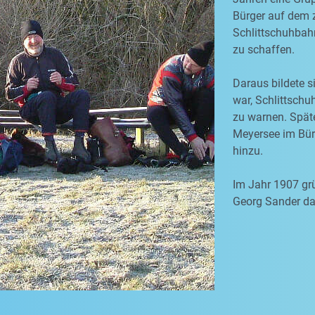
Bürger auf dem 
Schlittschuhbah
zu schaffen.
Daraus bildete s
war, Schlittschu
zu warnen. Spät
Meyersee im Bürg
hinzu.
Im Jahr 1907 grü
Georg Sander dan