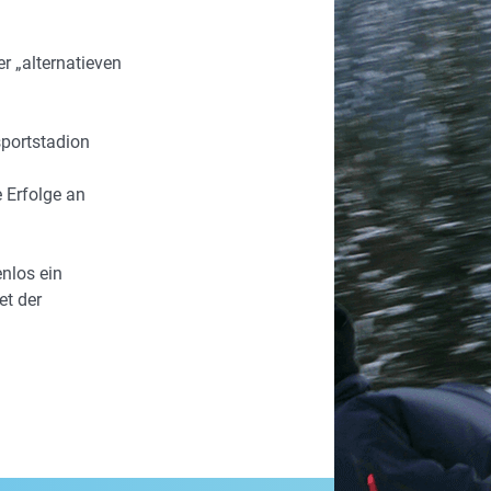
r „alternatieven
sportstadion
 Erfolge an
enlos ein
et der