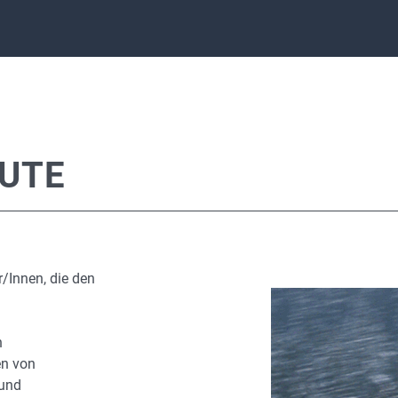
EUTE
r/Innen, die den
n
en von
 und