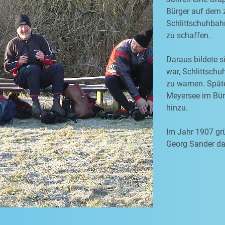
Bürger auf dem 
Schlittschuhbah
zu schaffen.
Daraus bildete s
war, Schlittschu
zu warnen. Spät
Meyersee im Bürg
hinzu.
Im Jahr 1907 grü
Georg Sander dan