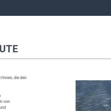
EUTE
r/Innen, die den
n
en von
 und