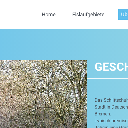
Home
Eislaufgebiete
Üb
GESC
Das Schlittschuh
Stadt in Deutschl
Bremen.
Typisch bremisch
Jahren eine Grup