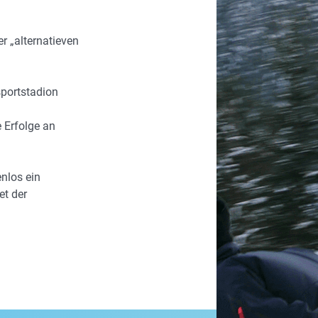
r „alternatieven
sportstadion
 Erfolge an
enlos ein
et der