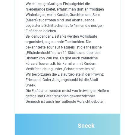
Welch` ein großartiges Eislaufgebiet die
Niederlande bietet, erfährt man dort an frostigen
Wintertagen, wenn Kanäle, Grachten und Seen
(Meere) zugefroren sind und abertausende
begeisterte Schlittschuhläufer*innen die riesigen
Eisflächen beleben.
Bei genügender Eisstärke werden Volksläufe
organisiert, sogenannte Toertochten. Die
bekannteste Tour auf Natureis ist die friesische
„Elfstedentocht“ durch 11 Städte und über eine
Distanz von 200 km. Es gibt auch zahlreiche
kürzere Touren z.B. für Familien mit Kindern.
Veröffentlichung unter „Schaatstochten.nl“.
Wir bevorzugen die Eislaufgebiete in der Provinz
Friesland. Guter Ausgangspunkt ist die Stadt
Sneek.
Die Eisflächen werden meist von freiwilligen Helfern
gefegt und Gefahrenzonen gekennzeichnet.
Dennoch ist auch hier äußerste Vorsicht geboten.
Sneek