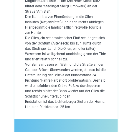
Mögliche Ablaufstelle: am Motzener Kanal kurz
hinter dem "Stedinger Siel"(Pumpwerk) an der
Straße "Am Siel".
Den Kanal bis zur Einmündung in die Ollen
belaufen (Katjenbüttel) und nach rechts abbiegen.
Hier beginnt die landschaftlich reizvolle Tour bis
zur Hunte.
Die Ollen, ein sehr malerischer Fluß schlängelt sich
von der Ochtum (Altenesch) bis zur Hunte durch
das Stedinger Land. Die Ollen, ein oller (alter)
Weserarm ist weitgehend unabhängig von der Tide
und friert relativ schnell zu.
Vor Berne müssen ein Wehr und die Straße an der
Camper Brücke überwunden werden, ebenso ist die
Unterquerung der Brücke der Bundestraße 74
Richtung "Fähre Farge" oft problematisch. Deshalb
wird empfohlen, den Ort zu Fuß zu durchqueren
und rechts hinter der Bahn wieder auf der Ollen die
Schlittschuhe unterzubinden.
Endstation ist das Lichtenberger Siel an der Hunte.
Hin- und Rücktour ca. 25 km