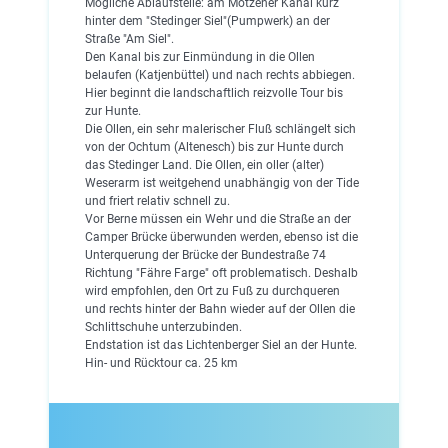
Mögliche Ablaufstelle: am Motzener Kanal kurz
hinter dem "Stedinger Siel"(Pumpwerk) an der
Straße "Am Siel".
Den Kanal bis zur Einmündung in die Ollen
belaufen (Katjenbüttel) und nach rechts abbiegen.
Hier beginnt die landschaftlich reizvolle Tour bis
zur Hunte.
Die Ollen, ein sehr malerischer Fluß schlängelt sich
von der Ochtum (Altenesch) bis zur Hunte durch
das Stedinger Land. Die Ollen, ein oller (alter)
Weserarm ist weitgehend unabhängig von der Tide
und friert relativ schnell zu.
Vor Berne müssen ein Wehr und die Straße an der
Camper Brücke überwunden werden, ebenso ist die
Unterquerung der Brücke der Bundestraße 74
Richtung "Fähre Farge" oft problematisch. Deshalb
wird empfohlen, den Ort zu Fuß zu durchqueren
und rechts hinter der Bahn wieder auf der Ollen die
Schlittschuhe unterzubinden.
Endstation ist das Lichtenberger Siel an der Hunte.
Hin- und Rücktour ca. 25 km