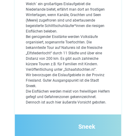
Welch` ein großartiges Eislaufgebiet die
Niederlande bietet, erfährt man dort an frostigen
Wintertagen, wenn Kanäle, Grachten und Seen
(Meere) zugefroren sind und abertausende
begeisterte Schlittschuhläufer*innen die riesigen
Eisflächen beleben.
Bei genügender Eisstärke werden Volksläufe
organisiert, sogenannte Toertochten. Die
bekannteste Tour auf Natureis ist die friesische
„Elfstedentocht“ durch 11 Städte und über eine
Distanz von 200 km. Es gibt auch zahlreiche
kürzere Touren z.B. für Familien mit Kindern.
Veröffentlichung unter „Schaatstochten.nl“.
Wir bevorzugen die Eislaufgebiete in der Provinz
Friesland. Guter Ausgangspunkt ist die Stadt
Sneek.
Die Eisflächen werden meist von freiwilligen Helfern
gefegt und Gefahrenzonen gekennzeichnet.
Dennoch ist auch hier äußerste Vorsicht geboten.
Sneek