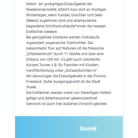
Welch` ein großartiges Eislaufgebiet die
Niederlande bietet, erfährt man dort an frostigen
Wintertagen, wenn Kanäle, Grachten und Seen
(Meere) zugefroren sind und abertausende
begeisterte Schlittschuhläufer*innen die riesigen
Eisflächen beleben.
Bei genügender Eisstärke werden Volksläufe
organisiert, sogenannte Toertochten. Die
bekannteste Tour auf Natureis ist die friesische
„Elfstedentocht“ durch 11 Städte und über eine
Distanz von 200 km. Es gibt auch zahlreiche
kürzere Touren z.B. für Familien mit Kindern.
Veröffentlichung unter „Schaatstochten.nl“.
Wir bevorzugen die Eislaufgebiete in der Provinz
Friesland. Guter Ausgangspunkt ist die Stadt
Sneek.
Die Eisflächen werden meist von freiwilligen Helfern
gefegt und Gefahrenzonen gekennzeichnet.
Dennoch ist auch hier äußerste Vorsicht geboten.
Sneek