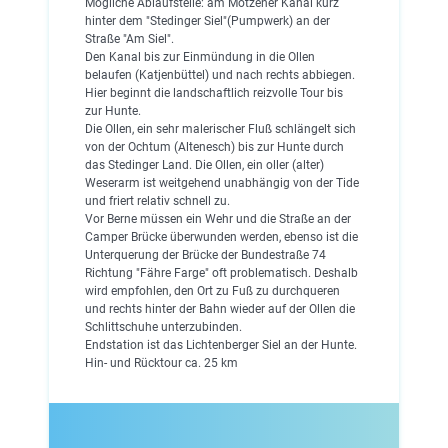
Mögliche Ablaufstelle: am Motzener Kanal kurz
hinter dem "Stedinger Siel"(Pumpwerk) an der
Straße "Am Siel".
Den Kanal bis zur Einmündung in die Ollen
belaufen (Katjenbüttel) und nach rechts abbiegen.
Hier beginnt die landschaftlich reizvolle Tour bis
zur Hunte.
Die Ollen, ein sehr malerischer Fluß schlängelt sich
von der Ochtum (Altenesch) bis zur Hunte durch
das Stedinger Land. Die Ollen, ein oller (alter)
Weserarm ist weitgehend unabhängig von der Tide
und friert relativ schnell zu.
Vor Berne müssen ein Wehr und die Straße an der
Camper Brücke überwunden werden, ebenso ist die
Unterquerung der Brücke der Bundestraße 74
Richtung "Fähre Farge" oft problematisch. Deshalb
wird empfohlen, den Ort zu Fuß zu durchqueren
und rechts hinter der Bahn wieder auf der Ollen die
Schlittschuhe unterzubinden.
Endstation ist das Lichtenberger Siel an der Hunte.
Hin- und Rücktour ca. 25 km