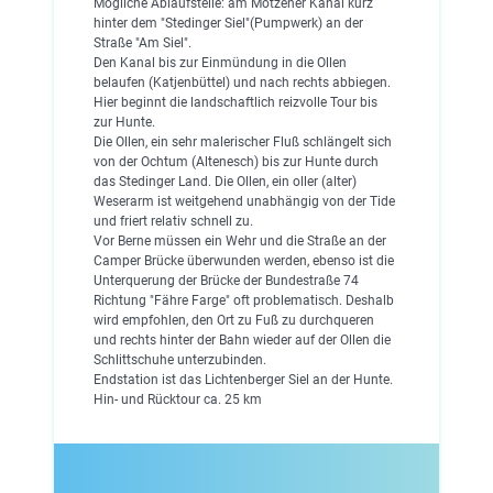
Mögliche Ablaufstelle: am Motzener Kanal kurz
hinter dem "Stedinger Siel"(Pumpwerk) an der
Straße "Am Siel".
Den Kanal bis zur Einmündung in die Ollen
belaufen (Katjenbüttel) und nach rechts abbiegen.
Hier beginnt die landschaftlich reizvolle Tour bis
zur Hunte.
Die Ollen, ein sehr malerischer Fluß schlängelt sich
von der Ochtum (Altenesch) bis zur Hunte durch
das Stedinger Land. Die Ollen, ein oller (alter)
Weserarm ist weitgehend unabhängig von der Tide
und friert relativ schnell zu.
Vor Berne müssen ein Wehr und die Straße an der
Camper Brücke überwunden werden, ebenso ist die
Unterquerung der Brücke der Bundestraße 74
Richtung "Fähre Farge" oft problematisch. Deshalb
wird empfohlen, den Ort zu Fuß zu durchqueren
und rechts hinter der Bahn wieder auf der Ollen die
Schlittschuhe unterzubinden.
Endstation ist das Lichtenberger Siel an der Hunte.
Hin- und Rücktour ca. 25 km