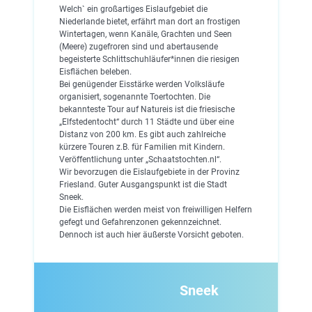
Welch` ein großartiges Eislaufgebiet die
Niederlande bietet, erfährt man dort an frostigen
Wintertagen, wenn Kanäle, Grachten und Seen
(Meere) zugefroren sind und abertausende
begeisterte Schlittschuhläufer*innen die riesigen
Eisflächen beleben.
Bei genügender Eisstärke werden Volksläufe
organisiert, sogenannte Toertochten. Die
bekannteste Tour auf Natureis ist die friesische
„Elfstedentocht“ durch 11 Städte und über eine
Distanz von 200 km. Es gibt auch zahlreiche
kürzere Touren z.B. für Familien mit Kindern.
Veröffentlichung unter „Schaatstochten.nl“.
Wir bevorzugen die Eislaufgebiete in der Provinz
Friesland. Guter Ausgangspunkt ist die Stadt
Sneek.
Die Eisflächen werden meist von freiwilligen Helfern
gefegt und Gefahrenzonen gekennzeichnet.
Dennoch ist auch hier äußerste Vorsicht geboten.
Sneek