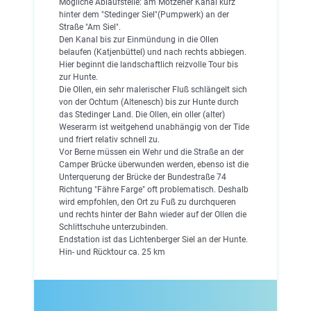
Mögliche Ablaufstelle: am Motzener Kanal kurz
hinter dem "Stedinger Siel"(Pumpwerk) an der
Straße "Am Siel".
Den Kanal bis zur Einmündung in die Ollen
belaufen (Katjenbüttel) und nach rechts abbiegen.
Hier beginnt die landschaftlich reizvolle Tour bis
zur Hunte.
Die Ollen, ein sehr malerischer Fluß schlängelt sich
von der Ochtum (Altenesch) bis zur Hunte durch
das Stedinger Land. Die Ollen, ein oller (alter)
Weserarm ist weitgehend unabhängig von der Tide
und friert relativ schnell zu.
Vor Berne müssen ein Wehr und die Straße an der
Camper Brücke überwunden werden, ebenso ist die
Unterquerung der Brücke der Bundestraße 74
Richtung "Fähre Farge" oft problematisch. Deshalb
wird empfohlen, den Ort zu Fuß zu durchqueren
und rechts hinter der Bahn wieder auf der Ollen die
Schlittschuhe unterzubinden.
Endstation ist das Lichtenberger Siel an der Hunte.
Hin- und Rücktour ca. 25 km