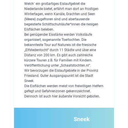
Welch` ein großartiges Eislaufgebiet die
Niederlande bietet, erfährt man dort an frostigen
Wintertagen, wenn Kanäle, Grachten und Seen
(Meere) zugefroren sind und abertausende
begeisterte Schlittschuhläufer*innen die riesigen
Eisflächen beleben.
Bei genügender Eisstärke werden Volksläufe
organisiert, sogenannte Toertochten. Die
bekannteste Tour auf Natureis ist die friesische
„Elfstedentocht“ durch 11 Städte und über eine
Distanz von 200 km. Es gibt auch zahlreiche
kürzere Touren z.B. für Familien mit Kindern.
Veröffentlichung unter „Schaatstochten.nl“.
Wir bevorzugen die Eislaufgebiete in der Provinz
Friesland. Guter Ausgangspunkt ist die Stadt
Sneek.
Die Eisflächen werden meist von freiwilligen Helfern
gefegt und Gefahrenzonen gekennzeichnet.
Dennoch ist auch hier äußerste Vorsicht geboten.
Sneek