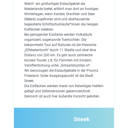
Welch` ein großartiges Eislaufgebiet die
Niederlande bietet, erfährt man dort an frostigen
Wintertagen, wenn Kanäle, Grachten und Seen
(Meere) zugefroren sind und abertausende
begeisterte Schlittschuhläufer*innen die riesigen
Eisflächen beleben.
Bei genügender Eisstärke werden Volksläufe
organisiert, sogenannte Toertochten. Die
bekannteste Tour auf Natureis ist die friesische
„Elfstedentocht“ durch 11 Städte und über eine
Distanz von 200 km. Es gibt auch zahlreiche
kürzere Touren z.B. für Familien mit Kindern.
Veröffentlichung unter „Schaatstochten.nl“.
Wir bevorzugen die Eislaufgebiete in der Provinz
Friesland. Guter Ausgangspunkt ist die Stadt
Sneek.
Die Eisflächen werden meist von freiwilligen Helfern
gefegt und Gefahrenzonen gekennzeichnet.
Dennoch ist auch hier äußerste Vorsicht geboten.
Sneek