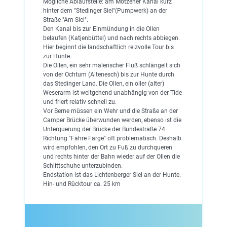
Mögliche Ablaufstelle: am Motzener Kanal kurz
hinter dem "Stedinger Siel"(Pumpwerk) an der
Straße "Am Siel".
Den Kanal bis zur Einmündung in die Ollen
belaufen (Katjenbüttel) und nach rechts abbiegen.
Hier beginnt die landschaftlich reizvolle Tour bis
zur Hunte.
Die Ollen, ein sehr malerischer Fluß schlängelt sich
von der Ochtum (Altenesch) bis zur Hunte durch
das Stedinger Land. Die Ollen, ein oller (alter)
Weserarm ist weitgehend unabhängig von der Tide
und friert relativ schnell zu.
Vor Berne müssen ein Wehr und die Straße an der
Camper Brücke überwunden werden, ebenso ist die
Unterquerung der Brücke der Bundestraße 74
Richtung "Fähre Farge" oft problematisch. Deshalb
wird empfohlen, den Ort zu Fuß zu durchqueren
und rechts hinter der Bahn wieder auf der Ollen die
Schlittschuhe unterzubinden.
Endstation ist das Lichtenberger Siel an der Hunte.
Hin- und Rücktour ca. 25 km