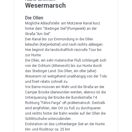
Wesermarsch
Die Ollen
Mögliche Ablaufstelle: am Motzener Kanal kurz
hinter dem "Stedinger Siel"(Pumpwerk) an der
Straße "Am Siel".
Den Kanal bis zur Einmündung in die Ollen
belaufen (Katjenbüttel) und nach rechts abbiegen.
Hier beginnt die landschaftlich reizvolle Tour bis
zur Hunte.
Die Ollen, ein sehr malerischer Fluß schlängelt sich
von der Ochtum (Altenesch) bis zur Hunte durch
das Stedinger Land. Die Ollen, ein oller (alter)
Weserarm ist weitgehend unabhängig von der Tide
und friert relativ schnell zu.
Vor Berne müssen ein Wehr und die Straße an der
Camper Brücke überwunden werden, ebenso ist die
Unterquerung der Brücke der Bundestraße 74
Richtung "Fähre Farge" oft problematisch. Deshalb
wird empfohlen, den Ort zu Fuß zu durchqueren
und rechts hinter der Bahn wieder auf der Ollen die
Schlittschuhe unterzubinden.
Endstation ist das Lichtenberger Siel an der Hunte.
Hin- und Rücktour ca. 25 km