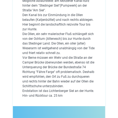
Mögliche Ablaufstelle: am Motzener Kanal kurz
hinter dem "Stedinger Siel"(Pumpwerk) an der
Straße "Am Siel".
Den Kanal bis zur Einmündung in die Ollen
belaufen (Katjenbüttel) und nach rechts abbiegen.
Hier beginnt die landschaftlich reizvolle Tour bis
zur Hunte.
Die Ollen, ein sehr malerischer Fluß schlängelt sich
von der Ochtum (Altenesch) bis zur Hunte durch
das Stedinger Land. Die Ollen, ein oller (alter)
Weserarm ist weitgehend unabhängig von der Tide
und friert relativ schnell zu.
Vor Berne müssen ein Wehr und die Straße an der
Camper Brücke überwunden werden, ebenso ist die
Unterquerung der Brücke der Bundestraße 74
Richtung "Fähre Farge" oft problematisch. Deshalb
wird empfohlen, den Ort zu Fuß zu durchqueren
und rechts hinter der Bahn wieder auf der Ollen die
Schlittschuhe unterzubinden.
Endstation ist das Lichtenberger Siel an der Hunte.
Hin- und Rücktour ca. 25 km