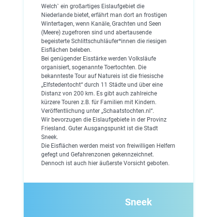
Welch` ein großartiges Eislaufgebiet die
Niederlande bietet, erfährt man dort an frostigen
Wintertagen, wenn Kanäle, Grachten und Seen
(Meere) zugefroren sind und abertausende
begeisterte Schlittschuhläufer*innen die riesigen
Eisflächen beleben.
Bei genügender Eisstärke werden Volksläufe
organisiert, sogenannte Toertochten. Die
bekannteste Tour auf Natureis ist die friesische
„Elfstedentocht“ durch 11 Städte und über eine
Distanz von 200 km. Es gibt auch zahlreiche
kürzere Touren z.B. für Familien mit Kindern.
Veröffentlichung unter „Schaatstochten.nl“.
Wir bevorzugen die Eislaufgebiete in der Provinz
Friesland. Guter Ausgangspunkt ist die Stadt
Sneek.
Die Eisflächen werden meist von freiwilligen Helfern
gefegt und Gefahrenzonen gekennzeichnet.
Dennoch ist auch hier äußerste Vorsicht geboten.
Sneek