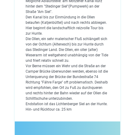
Mögliche Ablaufstelle: am Motzener Kanal kurz
hinter dem "Stedinger Siel"(Pumpwerk) an der
Straße "Am Siel".
Den Kanal bis zur Einmündung in die Ollen
belaufen (Katjenbüttel) und nach rechts abbiegen.
Hier beginnt die landschaftlich reizvolle Tour bis
zur Hunte.
Die Ollen, ein sehr malerischer Fluß schlängelt sich
von der Ochtum (Altenesch) bis zur Hunte durch
das Stedinger Land. Die Ollen, ein oller (alter)
Weserarm ist weitgehend unabhängig von der Tide
und friert relativ schnell zu.
Vor Berne müssen ein Wehr und die Straße an der
Camper Brücke überwunden werden, ebenso ist die
Unterquerung der Brücke der Bundestraße 74
Richtung "Fähre Farge" oft problematisch. Deshalb
wird empfohlen, den Ort zu Fuß zu durchqueren
und rechts hinter der Bahn wieder auf der Ollen die
Schlittschuhe unterzubinden.
Endstation ist das Lichtenberger Siel an der Hunte.
Hin- und Rücktour ca. 25 km