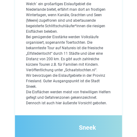
Welch` ein großartiges Eislaufgebiet die
Niederlande bietet, erfährt man dort an frostigen
Wintertagen, wenn Kanäle, Grachten und Seen
(Meere) zugefroren sind und abertausende
begeisterte Schlittschuhläufer*innen die riesigen
Eisflächen beleben.
Bei genügender Eisstärke werden Volksläufe
organisiert, sogenannte Toertochten. Die
bekannteste Tour auf Natureis ist die friesische
„Elfstedentocht“ durch 11 Städte und über eine
Distanz von 200 km. Es gibt auch zahlreiche
kürzere Touren z.B. für Familien mit Kindern.
Veröffentlichung unter „Schaatstochten.nl“.
Wir bevorzugen die Eislaufgebiete in der Provinz
Friesland. Guter Ausgangspunkt ist die Stadt
Sneek.
Die Eisflächen werden meist von freiwilligen Helfern
gefegt und Gefahrenzonen gekennzeichnet.
Dennoch ist auch hier äußerste Vorsicht geboten.
Sneek