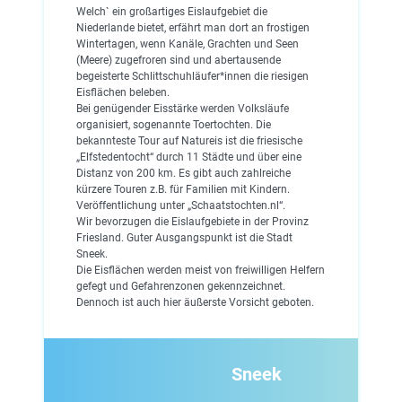
Welch` ein großartiges Eislaufgebiet die
Niederlande bietet, erfährt man dort an frostigen
Wintertagen, wenn Kanäle, Grachten und Seen
(Meere) zugefroren sind und abertausende
begeisterte Schlittschuhläufer*innen die riesigen
Eisflächen beleben.
Bei genügender Eisstärke werden Volksläufe
organisiert, sogenannte Toertochten. Die
bekannteste Tour auf Natureis ist die friesische
„Elfstedentocht“ durch 11 Städte und über eine
Distanz von 200 km. Es gibt auch zahlreiche
kürzere Touren z.B. für Familien mit Kindern.
Veröffentlichung unter „Schaatstochten.nl“.
Wir bevorzugen die Eislaufgebiete in der Provinz
Friesland. Guter Ausgangspunkt ist die Stadt
Sneek.
Die Eisflächen werden meist von freiwilligen Helfern
gefegt und Gefahrenzonen gekennzeichnet.
Dennoch ist auch hier äußerste Vorsicht geboten.
Sneek