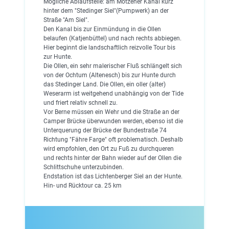
Mögliche Ablaufstelle: am Motzener Kanal kurz
hinter dem "Stedinger Siel"(Pumpwerk) an der
Straße "Am Siel".
Den Kanal bis zur Einmündung in die Ollen
belaufen (Katjenbüttel) und nach rechts abbiegen.
Hier beginnt die landschaftlich reizvolle Tour bis
zur Hunte.
Die Ollen, ein sehr malerischer Fluß schlängelt sich
von der Ochtum (Altenesch) bis zur Hunte durch
das Stedinger Land. Die Ollen, ein oller (alter)
Weserarm ist weitgehend unabhängig von der Tide
und friert relativ schnell zu.
Vor Berne müssen ein Wehr und die Straße an der
Camper Brücke überwunden werden, ebenso ist die
Unterquerung der Brücke der Bundestraße 74
Richtung "Fähre Farge" oft problematisch. Deshalb
wird empfohlen, den Ort zu Fuß zu durchqueren
und rechts hinter der Bahn wieder auf der Ollen die
Schlittschuhe unterzubinden.
Endstation ist das Lichtenberger Siel an der Hunte.
Hin- und Rücktour ca. 25 km