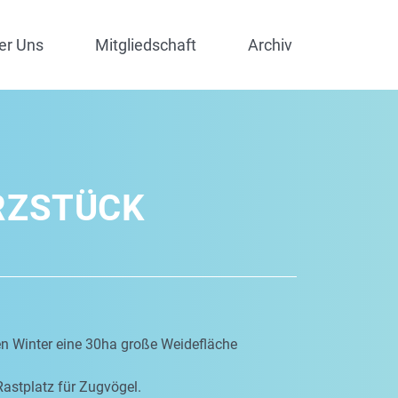
er Uns
Mitgliedschaft
Archiv
RZSTÜCK
en Winter eine 30ha große Weidefläche
Rastplatz für Zugvögel.