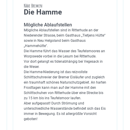
Nähe Bremen
Die Hamme
Mögliche Ablaufstellen
Mögliche Ablaufstellen sind in Ritterhude an der
Niederender Strasse, beim Gasthaus „Tietjens Hütte“
sowie in Neu Helgoland beim Gasthaus
„Hammehütte".
Die Hamme führt das Wasser des Teufelsmoores an
Worpswede vorbei in die Lesum bei Ritterhude.
Vor dort gelangt es tidenabhängig bei Vegesack in
die Weser.
Die Hamme-Niederung ist das reizvollste
Schlittschuhrevier der Bremer Eisläufer und zugleich
ein traumhaft schönes Naturschutzgebiet. An harten
Frosttagen kann man auf der Hamme mit den
Schlittschuhen von Ritterhude über eine Strecke bis
zu 15 km bis ins Teufelsmoor laufen.
Aber aufgepasst! Durch Strömung und
unterschiedliche Wasserstände befindet sich das Eis
immer in Bewegung. Es ist allergrößte Vorsicht
geboten!