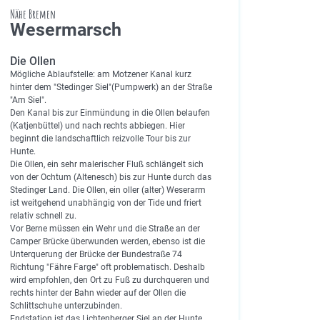
Nähe Bremen
Wesermarsch
Die Ollen
Mögliche Ablaufstelle: am Motzener Kanal kurz
hinter dem "Stedinger Siel"(Pumpwerk) an der Straße
"Am Siel".
Den Kanal bis zur Einmündung in die Ollen belaufen
(Katjenbüttel) und nach rechts abbiegen. Hier
beginnt die landschaftlich reizvolle Tour bis zur
Hunte.
Die Ollen, ein sehr malerischer Fluß schlängelt sich
von der Ochtum (Altenesch) bis zur Hunte durch das
Stedinger Land. Die Ollen, ein oller (alter) Weserarm
ist weitgehend unabhängig von der Tide und friert
relativ schnell zu.
Vor Berne müssen ein Wehr und die Straße an der
Camper Brücke überwunden werden, ebenso ist die
Unterquerung der Brücke der Bundestraße 74
Richtung "Fähre Farge" oft problematisch. Deshalb
wird empfohlen, den Ort zu Fuß zu durchqueren und
rechts hinter der Bahn wieder auf der Ollen die
Schlittschuhe unterzubinden.
Endstation ist das Lichtenberger Siel an der Hunte.