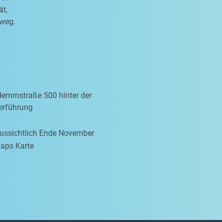
ät,
sweg.
Hemmstraße 500 hinter der
erführung
aussichtlich Ende November
aps Karte