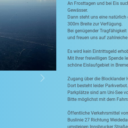
An Frosttagen und bei Eis suc
Gewässer.
Dann steht uns eine natürlich
300m Breite zur Verfügung.
Bei genügender Tragfähigkeit 
und freuen uns auf zahlreiche
Es wird kein Eintrittsgeld erho
Mit Ihrer freiwilligen Spende l
schöne Eislaufgebiet in Breme
Zugang über die Blocklander
Next
Dort besteht leider Parkverbot.
Parkplätze sind am Uni-See v
Bitte möglichst mit dem Fah
Öffentliche Verkehrsmittel v
Buslinie 27 Richtung Weided
umsteigen Innsbrucker Straße