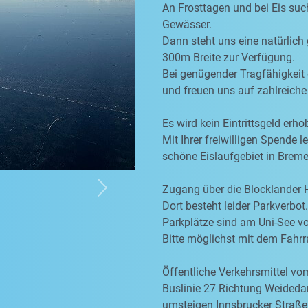
An Frosttagen und bei Eis suc
Gewässer.
Dann steht uns eine natürlich
300m Breite zur Verfügung.
Bei genügender Tragfähigkeit 
und freuen uns auf zahlreiche
Es wird kein Eintrittsgeld erho
Mit Ihrer freiwilligen Spende l
schöne Eislaufgebiet in Breme
Zugang über die Blocklander
Next
Dort besteht leider Parkverbot.
Parkplätze sind am Uni-See v
Bitte möglichst mit dem Fah
Öffentliche Verkehrsmittel v
Buslinie 27 Richtung Weided
umsteigen Innsbrucker Straße