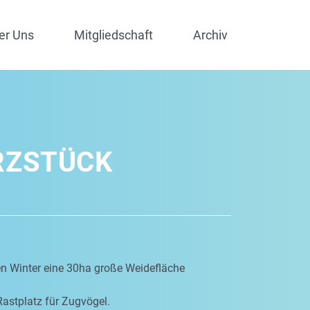
er Uns
Mitgliedschaft
Archiv
RZSTÜCK
en Winter eine 30ha große Weidefläche
Rastplatz für Zugvögel.