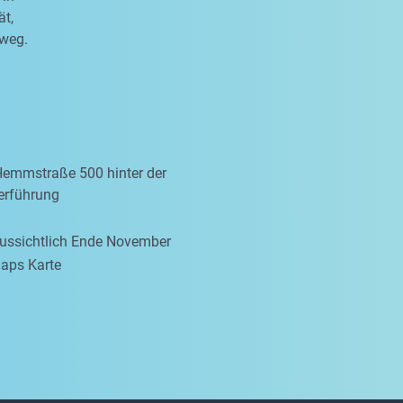
ät,
sweg.
Hemmstraße 500 hinter der
erführung
aussichtlich Ende November
aps Karte