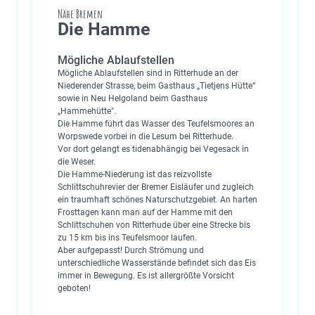
Nähe Bremen
Die Hamme
Mögliche Ablaufstellen
Mögliche Ablaufstellen sind in Ritterhude an der
Niederender Strasse, beim Gasthaus „Tietjens Hütte“
sowie in Neu Helgoland beim Gasthaus
„Hammehütte".
Die Hamme führt das Wasser des Teufelsmoores an
Worpswede vorbei in die Lesum bei Ritterhude.
Vor dort gelangt es tidenabhängig bei Vegesack in
die Weser.
Die Hamme-Niederung ist das reizvollste
Schlittschuhrevier der Bremer Eisläufer und zugleich
ein traumhaft schönes Naturschutzgebiet. An harten
Frosttagen kann man auf der Hamme mit den
Schlittschuhen von Ritterhude über eine Strecke bis
zu 15 km bis ins Teufelsmoor laufen.
Aber aufgepasst! Durch Strömung und
unterschiedliche Wasserstände befindet sich das Eis
immer in Bewegung. Es ist allergrößte Vorsicht
geboten!