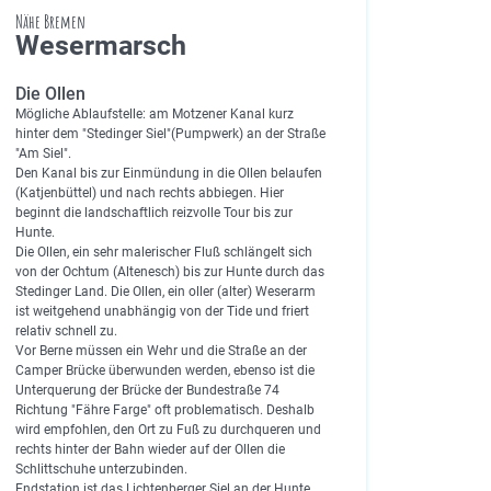
Nähe Bremen
Wesermarsch
Die Ollen
Mögliche Ablaufstelle: am Motzener Kanal kurz
hinter dem "Stedinger Siel"(Pumpwerk) an der Straße
"Am Siel".
Den Kanal bis zur Einmündung in die Ollen belaufen
(Katjenbüttel) und nach rechts abbiegen. Hier
beginnt die landschaftlich reizvolle Tour bis zur
Hunte.
Die Ollen, ein sehr malerischer Fluß schlängelt sich
von der Ochtum (Altenesch) bis zur Hunte durch das
Stedinger Land. Die Ollen, ein oller (alter) Weserarm
ist weitgehend unabhängig von der Tide und friert
relativ schnell zu.
Vor Berne müssen ein Wehr und die Straße an der
Camper Brücke überwunden werden, ebenso ist die
Unterquerung der Brücke der Bundestraße 74
Richtung "Fähre Farge" oft problematisch. Deshalb
wird empfohlen, den Ort zu Fuß zu durchqueren und
rechts hinter der Bahn wieder auf der Ollen die
Schlittschuhe unterzubinden.
Endstation ist das Lichtenberger Siel an der Hunte.