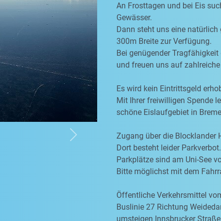
An Frosttagen und bei Eis suc
Gewässer.
Dann steht uns eine natürlich
300m Breite zur Verfügung.
Bei genügender Tragfähigkeit 
und freuen uns auf zahlreiche
Es wird kein Eintrittsgeld erho
Mit Ihrer freiwilligen Spende l
schöne Eislaufgebiet in Breme
Zugang über die Blocklander
Next
Dort besteht leider Parkverbot.
Parkplätze sind am Uni-See v
Bitte möglichst mit dem Fah
Öffentliche Verkehrsmittel v
Buslinie 27 Richtung Weided
umsteigen Innsbrucker Straße