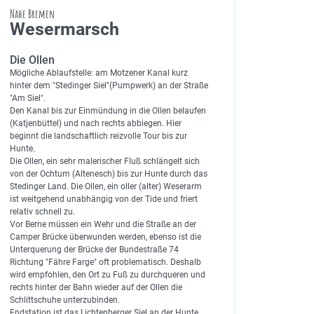
Nähe Bremen
Wesermarsch
Die Ollen
Mögliche Ablaufstelle: am Motzener Kanal kurz
hinter dem "Stedinger Siel"(Pumpwerk) an der Straße
"Am Siel".
Den Kanal bis zur Einmündung in die Ollen belaufen
(Katjenbüttel) und nach rechts abbiegen. Hier
beginnt die landschaftlich reizvolle Tour bis zur
Hunte.
Die Ollen, ein sehr malerischer Fluß schlängelt sich
von der Ochtum (Altenesch) bis zur Hunte durch das
Stedinger Land. Die Ollen, ein oller (alter) Weserarm
ist weitgehend unabhängig von der Tide und friert
relativ schnell zu.
Vor Berne müssen ein Wehr und die Straße an der
Camper Brücke überwunden werden, ebenso ist die
Unterquerung der Brücke der Bundestraße 74
Richtung "Fähre Farge" oft problematisch. Deshalb
wird empfohlen, den Ort zu Fuß zu durchqueren und
rechts hinter der Bahn wieder auf der Ollen die
Schlittschuhe unterzubinden.
Endstation ist das Lichtenberger Siel an der Hunte.