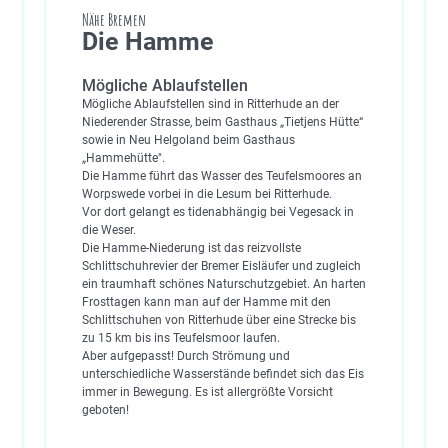
Nähe Bremen
Die Hamme
Mögliche Ablaufstellen
Mögliche Ablaufstellen sind in Ritterhude an der
Niederender Strasse, beim Gasthaus „Tietjens Hütte“
sowie in Neu Helgoland beim Gasthaus
„Hammehütte".
Die Hamme führt das Wasser des Teufelsmoores an
Worpswede vorbei in die Lesum bei Ritterhude.
Vor dort gelangt es tidenabhängig bei Vegesack in
die Weser.
Die Hamme-Niederung ist das reizvollste
Schlittschuhrevier der Bremer Eisläufer und zugleich
ein traumhaft schönes Naturschutzgebiet. An harten
Frosttagen kann man auf der Hamme mit den
Schlittschuhen von Ritterhude über eine Strecke bis
zu 15 km bis ins Teufelsmoor laufen.
Aber aufgepasst! Durch Strömung und
unterschiedliche Wasserstände befindet sich das Eis
immer in Bewegung. Es ist allergrößte Vorsicht
geboten!