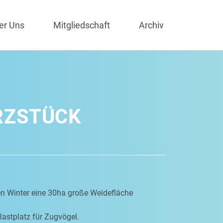
er Uns
Mitgliedschaft
Archiv
RZSTÜCK
en Winter eine 30ha große Weidefläche
Rastplatz für Zugvögel.