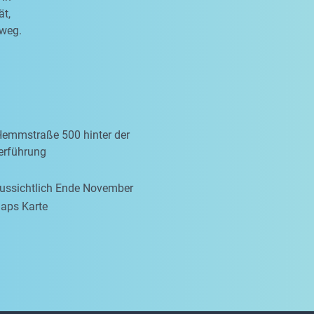
ät,
sweg.
Hemmstraße 500 hinter der
erführung
aussichtlich Ende November
aps Karte