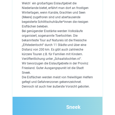
Welch` ein großartiges Eislaufgebiet die
Niederlande bietet, erfährt man dort an frostigen
Wintertagen, wenn Kanäle, Grachten und Seen
(Meere) zugefroren sind und abertausende
begeisterte Schlittschuhläufer*innen die riesigen
Eisflächen beleben.
Bei genügender Eisstärke werden Volksläufe
organisiert, sogenannte Toertochten. Die
bekannteste Tour auf Natureis ist die friesische
„Elfstedentocht“ durch 11 Städte und über eine
Distanz von 200 km. Es gibt auch zahlreiche
kürzere Touren z.B. für Familien mit Kindern.
Veröffentlichung unter „Schaatstochten.nl“.
Wir bevorzugen die Eislaufgebiete in der Provinz
Friesland. Guter Ausgangspunkt ist die Stadt
Sneek.
Die Eisflächen werden meist von freiwilligen Helfern
gefegt und Gefahrenzonen gekennzeichnet.
Dennoch ist auch hier äußerste Vorsicht geboten.
Sneek