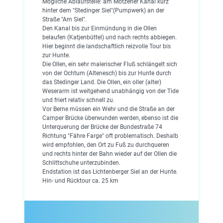
Mögliche Ablaufstelle: am Motzener Kanal kurz
hinter dem "Stedinger Siel"(Pumpwerk) an der
Straße "Am Siel".
Den Kanal bis zur Einmündung in die Ollen
belaufen (Katjenbüttel) und nach rechts abbiegen.
Hier beginnt die landschaftlich reizvolle Tour bis
zur Hunte.
Die Ollen, ein sehr malerischer Fluß schlängelt sich
von der Ochtum (Altenesch) bis zur Hunte durch
das Stedinger Land. Die Ollen, ein oller (alter)
Weserarm ist weitgehend unabhängig von der Tide
und friert relativ schnell zu.
Vor Berne müssen ein Wehr und die Straße an der
Camper Brücke überwunden werden, ebenso ist die
Unterquerung der Brücke der Bundestraße 74
Richtung "Fähre Farge" oft problematisch. Deshalb
wird empfohlen, den Ort zu Fuß zu durchqueren
und rechts hinter der Bahn wieder auf der Ollen die
Schlittschuhe unterzubinden.
Endstation ist das Lichtenberger Siel an der Hunte.
Hin- und Rücktour ca. 25 km