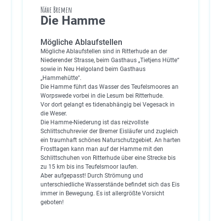
Nähe Bremen
Die Hamme
Mögliche Ablaufstellen
Mögliche Ablaufstellen sind in Ritterhude an der
Niederender Strasse, beim Gasthaus „Tietjens Hütte“
sowie in Neu Helgoland beim Gasthaus
„Hammehütte".
Die Hamme führt das Wasser des Teufelsmoores an
Worpswede vorbei in die Lesum bei Ritterhude.
Vor dort gelangt es tidenabhängig bei Vegesack in
die Weser.
Die Hamme-Niederung ist das reizvollste
Schlittschuhrevier der Bremer Eisläufer und zugleich
ein traumhaft schönes Naturschutzgebiet. An harten
Frosttagen kann man auf der Hamme mit den
Schlittschuhen von Ritterhude über eine Strecke bis
zu 15 km bis ins Teufelsmoor laufen.
Aber aufgepasst! Durch Strömung und
unterschiedliche Wasserstände befindet sich das Eis
immer in Bewegung. Es ist allergrößte Vorsicht
geboten!