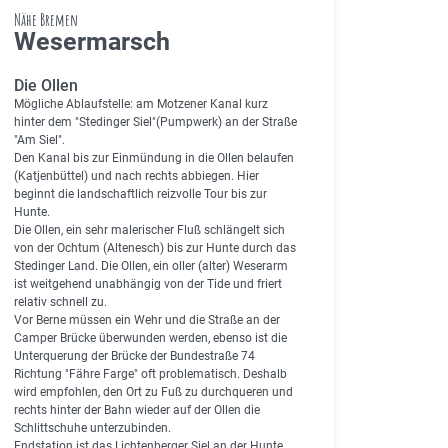
Nähe Bremen
Wesermarsch
Die Ollen
Mögliche Ablaufstelle: am Motzener Kanal kurz
hinter dem "Stedinger Siel"(Pumpwerk) an der Straße
"Am Siel".
Den Kanal bis zur Einmündung in die Ollen belaufen
(Katjenbüttel) und nach rechts abbiegen. Hier
beginnt die landschaftlich reizvolle Tour bis zur
Hunte.
Die Ollen, ein sehr malerischer Fluß schlängelt sich
von der Ochtum (Altenesch) bis zur Hunte durch das
Stedinger Land. Die Ollen, ein oller (alter) Weserarm
ist weitgehend unabhängig von der Tide und friert
relativ schnell zu.
Vor Berne müssen ein Wehr und die Straße an der
Camper Brücke überwunden werden, ebenso ist die
Unterquerung der Brücke der Bundestraße 74
Richtung "Fähre Farge" oft problematisch. Deshalb
wird empfohlen, den Ort zu Fuß zu durchqueren und
rechts hinter der Bahn wieder auf der Ollen die
Schlittschuhe unterzubinden.
Endstation ist das Lichtenberger Siel an der Hunte.