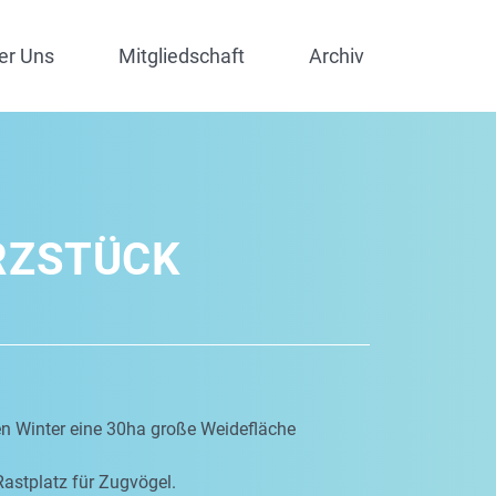
er Uns
Mitgliedschaft
Archiv
RZSTÜCK
en Winter eine 30ha große Weidefläche
Rastplatz für Zugvögel.