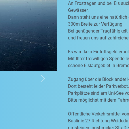
An Frosttagen und bei Eis suc
Gewässer.
Dann steht uns eine natürlich
300m Breite zur Verfügung.
Bei genügender Tragfähigkeit 
und freuen uns auf zahlreiche
Es wird kein Eintrittsgeld erho
Mit Ihrer freiwilligen Spende l
schöne Eislaufgebiet in Breme
Zugang über die Blocklander
Next
Dort besteht leider Parkverbot.
Parkplätze sind am Uni-See v
Bitte möglichst mit dem Fah
Öffentliche Verkehrsmittel v
Buslinie 27 Richtung Weided
umsteigen Innsbrucker Straße