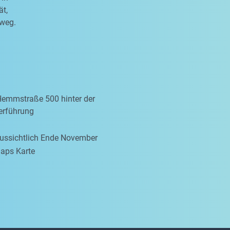
ät,
sweg.
Hemmstraße 500 hinter der
erführung
aussichtlich Ende November
aps Karte