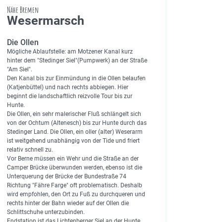
Nähe Bremen
Wesermarsch
Die Ollen
Mögliche Ablaufstelle: am Motzener Kanal kurz
hinter dem "Stedinger Siel"(Pumpwerk) an der Straße
"Am Siel".
Den Kanal bis zur Einmündung in die Ollen belaufen
(Katjenbüttel) und nach rechts abbiegen. Hier
beginnt die landschaftlich reizvolle Tour bis zur
Hunte.
Die Ollen, ein sehr malerischer Fluß schlängelt sich
von der Ochtum (Altenesch) bis zur Hunte durch das
Stedinger Land. Die Ollen, ein oller (alter) Weserarm
ist weitgehend unabhängig von der Tide und friert
relativ schnell zu.
Vor Berne müssen ein Wehr und die Straße an der
Camper Brücke überwunden werden, ebenso ist die
Unterquerung der Brücke der Bundestraße 74
Richtung "Fähre Farge" oft problematisch. Deshalb
wird empfohlen, den Ort zu Fuß zu durchqueren und
rechts hinter der Bahn wieder auf der Ollen die
Schlittschuhe unterzubinden.
Endstation ist das Lichtenberger Siel an der Hunte.