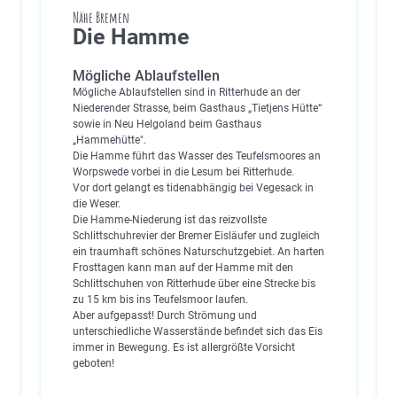
Nähe Bremen
Die Hamme
Mögliche Ablaufstellen
Mögliche Ablaufstellen sind in Ritterhude an der
Niederender Strasse, beim Gasthaus „Tietjens Hütte“
sowie in Neu Helgoland beim Gasthaus
„Hammehütte".
Die Hamme führt das Wasser des Teufelsmoores an
Worpswede vorbei in die Lesum bei Ritterhude.
Vor dort gelangt es tidenabhängig bei Vegesack in
die Weser.
Die Hamme-Niederung ist das reizvollste
Schlittschuhrevier der Bremer Eisläufer und zugleich
ein traumhaft schönes Naturschutzgebiet. An harten
Frosttagen kann man auf der Hamme mit den
Schlittschuhen von Ritterhude über eine Strecke bis
zu 15 km bis ins Teufelsmoor laufen.
Aber aufgepasst! Durch Strömung und
unterschiedliche Wasserstände befindet sich das Eis
immer in Bewegung. Es ist allergrößte Vorsicht
geboten!