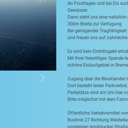
An Frosttagen und bei Eis suc
Gewässer.
Dann steht uns eine natürlich
300m Breite zur Verfügung.
Bei genügender Tragfähigkeit 
und freuen uns auf zahlreiche
Es wird kein Eintrittsgeld erho
Mit Ihrer freiwilligen Spende l
schöne Eislaufgebiet in Breme
Zugang über die Blocklander
Next
Dort besteht leider Parkverbot.
Parkplätze sind am Uni-See v
Bitte möglichst mit dem Fah
Öffentliche Verkehrsmittel v
Buslinie 27 Richtung Weided
umsteigen Innsbrucker Straße