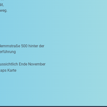
ät,
sweg.
Hemmstraße 500 hinter der
erführung
aussichtlich Ende November
aps Karte