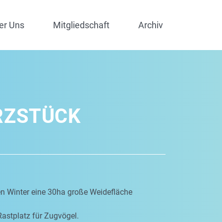
er Uns
Mitgliedschaft
Archiv
RZSTÜCK
en Winter eine 30ha große Weidefläche
Rastplatz für Zugvögel.