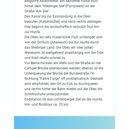
Mögliche Ablaufstelle: am Motzener Kanal kurz
hinter dem "Stedinger Siel"(Pumpwerk) an der
Straße "Am Siel".
Den Kanal bis zur Einmündung in die Ollen
belaufen (Katjenbüttel) und nach rechts abbiegen.
Hier beginnt die landschaftlich reizvolle Tour bis
zur Hunte.
Die Ollen, ein sehr malerischer Fluß schlängelt sich
von der Ochtum (Altenesch) bis zur Hunte durch
das Stedinger Land. Die Ollen, ein oller (alter)
Weserarm ist weitgehend unabhängig von der Tide
und friert relativ schnell zu.
Vor Berne müssen ein Wehr und die Straße an der
Camper Brücke überwunden werden, ebenso ist die
Unterquerung der Brücke der Bundestraße 74
Richtung "Fähre Farge" oft problematisch. Deshalb
wird empfohlen, den Ort zu Fuß zu durchqueren
und rechts hinter der Bahn wieder auf der Ollen die
Schlittschuhe unterzubinden.
Endstation ist das Lichtenberger Siel an der Hunte.
Hin- und Rücktour ca. 25 km