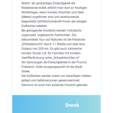
Welch` ein großartiges Eislaufgebiet die
Niederlande bietet, erfährt man dort an frostigen
Wintertagen, wenn Kanäle, Grachten und Seen
(Meere) zugefroren sind und abertausende
begeisterte Schlittschuhläufer*innen die riesigen
Eisflächen beleben.
Bei genügender Eisstärke werden Volksläufe
organisiert, sogenannte Toertochten. Die
bekannteste Tour auf Natureis ist die friesische
„Elfstedentocht“ durch 11 Städte und über eine
Distanz von 200 km. Es gibt auch zahlreiche
kürzere Touren z.B. für Familien mit Kindern.
Veröffentlichung unter „Schaatstochten.nl“.
Wir bevorzugen die Eislaufgebiete in der Provinz
Friesland. Guter Ausgangspunkt ist die Stadt
Sneek.
Die Eisflächen werden meist von freiwilligen Helfern
gefegt und Gefahrenzonen gekennzeichnet.
Dennoch ist auch hier äußerste Vorsicht geboten.
Sneek