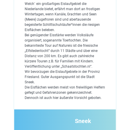
Welch` ein großartiges Eislaufgebiet die
Niederlande bietet, erfährt man dort an frostigen
Wintertagen, wenn Kanäle, Grachten und Seen
(Meere) zugefroren sind und abertausende
begeisterte Schlittschuhläufer*innen die riesigen
Eisflächen beleben.
Bei genügender Eisstärke werden Volksläufe
organisiert, sogenannte Toertochten. Die
bekannteste Tour auf Natureis ist die friesische
„Elfstedentocht“ durch 11 Städte und über eine
Distanz von 200 km. Es gibt auch zahlreiche
kürzere Touren z.B. für Familien mit Kindern.
Veröffentlichung unter „Schaatstochten.nl“.
Wir bevorzugen die Eislaufgebiete in der Provinz
Friesland. Guter Ausgangspunkt ist die Stadt
Sneek.
Die Eisflächen werden meist von freiwilligen Helfern
gefegt und Gefahrenzonen gekennzeichnet.
Dennoch ist auch hier äußerste Vorsicht geboten.
Sneek