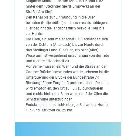
Mögliche Ablaufstelle: am Motzener Kanal kurz
hinter dem "Stedinger Siel"(Pumpwerk) an der
Straße "Am Siel".
Den Kanal bis zur Einmündung in die Ollen
belaufen (Katjenbüttel) und nach rechts abbiegen.
Hier beginnt die landschaftlich reizvolle Tour bis
zur Hunte.
Die Ollen, ein sehr malerischer Fluß schlängelt sich
von der Ochtum (Altenesch) bis zur Hunte durch
das Stedinger Land. Die Ollen, ein oller (alter)
Weserarm ist weitgehend unabhängig von der Tide
und friert relativ schnell zu.
Vor Berne müssen ein Wehr und die Straße an der
Camper Brücke überwunden werden, ebenso ist die
Unterquerung der Brücke der Bundestraße 74
Richtung "Fähre Farge" oft problematisch. Deshalb
wird empfohlen, den Ort zu Fuß zu durchqueren
und rechts hinter der Bahn wieder auf der Ollen die
Schlittschuhe unterzubinden.
Endstation ist das Lichtenberger Siel an der Hunte.
Hin- und Rücktour ca. 25 km