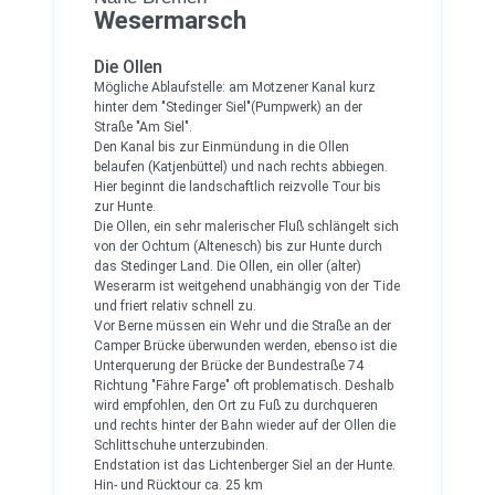
Wesermarsch
Die Ollen
Mögliche Ablaufstelle: am Motzener Kanal kurz
hinter dem "Stedinger Siel"(Pumpwerk) an der
Straße "Am Siel".
Den Kanal bis zur Einmündung in die Ollen
belaufen (Katjenbüttel) und nach rechts abbiegen.
Hier beginnt die landschaftlich reizvolle Tour bis
zur Hunte.
Die Ollen, ein sehr malerischer Fluß schlängelt sich
von der Ochtum (Altenesch) bis zur Hunte durch
das Stedinger Land. Die Ollen, ein oller (alter)
Weserarm ist weitgehend unabhängig von der Tide
und friert relativ schnell zu.
Vor Berne müssen ein Wehr und die Straße an der
Camper Brücke überwunden werden, ebenso ist die
Unterquerung der Brücke der Bundestraße 74
Richtung "Fähre Farge" oft problematisch. Deshalb
wird empfohlen, den Ort zu Fuß zu durchqueren
und rechts hinter der Bahn wieder auf der Ollen die
Schlittschuhe unterzubinden.
Endstation ist das Lichtenberger Siel an der Hunte.
Hin- und Rücktour ca. 25 km