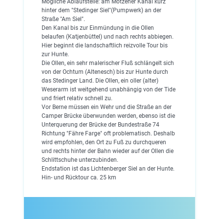
Mögliche Ablaufstelle: am Motzener Kanal kurz
hinter dem "Stedinger Siel"(Pumpwerk) an der
Straße "Am Siel".
Den Kanal bis zur Einmündung in die Ollen
belaufen (Katjenbüttel) und nach rechts abbiegen.
Hier beginnt die landschaftlich reizvolle Tour bis
zur Hunte.
Die Ollen, ein sehr malerischer Fluß schlängelt sich
von der Ochtum (Altenesch) bis zur Hunte durch
das Stedinger Land. Die Ollen, ein oller (alter)
Weserarm ist weitgehend unabhängig von der Tide
und friert relativ schnell zu.
Vor Berne müssen ein Wehr und die Straße an der
Camper Brücke überwunden werden, ebenso ist die
Unterquerung der Brücke der Bundestraße 74
Richtung "Fähre Farge" oft problematisch. Deshalb
wird empfohlen, den Ort zu Fuß zu durchqueren
und rechts hinter der Bahn wieder auf der Ollen die
Schlittschuhe unterzubinden.
Endstation ist das Lichtenberger Siel an der Hunte.
Hin- und Rücktour ca. 25 km