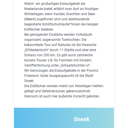
Welch` ein großartiges Eislaufgebiet die
Niederlande bietet, erfährt man dort an frostigen
Wintertagen, wenn Kanäle, Grachten und Seen
(Meere) zugefroren sind und abertausende
begeisterte Schlittschuhläufer*innen die riesigen
Eisflächen beleben.
Bei genügender Eisstärke werden Volksläufe
organisiert, sogenannte Toertochten. Die
bekannteste Tour auf Natureis ist die friesische
„Elfstedentocht“ durch 11 Städte und über eine
Distanz von 200 km. Es gibt auch zahlreiche
kürzere Touren z.B. für Familien mit Kindern.
Veröffentlichung unter „Schaatstochten.nl“.
Wir bevorzugen die Eislaufgebiete in der Provinz
Friesland. Guter Ausgangspunkt ist die Stadt
Sneek.
Die Eisflächen werden meist von freiwilligen Helfern
gefegt und Gefahrenzonen gekennzeichnet.
Dennoch ist auch hier äußerste Vorsicht geboten.
Sneek