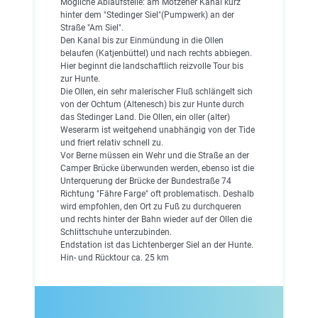
Mögliche Ablaufstelle: am Motzener Kanal kurz
hinter dem "Stedinger Siel"(Pumpwerk) an der
Straße "Am Siel".
Den Kanal bis zur Einmündung in die Ollen
belaufen (Katjenbüttel) und nach rechts abbiegen.
Hier beginnt die landschaftlich reizvolle Tour bis
zur Hunte.
Die Ollen, ein sehr malerischer Fluß schlängelt sich
von der Ochtum (Altenesch) bis zur Hunte durch
das Stedinger Land. Die Ollen, ein oller (alter)
Weserarm ist weitgehend unabhängig von der Tide
und friert relativ schnell zu.
Vor Berne müssen ein Wehr und die Straße an der
Camper Brücke überwunden werden, ebenso ist die
Unterquerung der Brücke der Bundestraße 74
Richtung "Fähre Farge" oft problematisch. Deshalb
wird empfohlen, den Ort zu Fuß zu durchqueren
und rechts hinter der Bahn wieder auf der Ollen die
Schlittschuhe unterzubinden.
Endstation ist das Lichtenberger Siel an der Hunte.
Hin- und Rücktour ca. 25 km