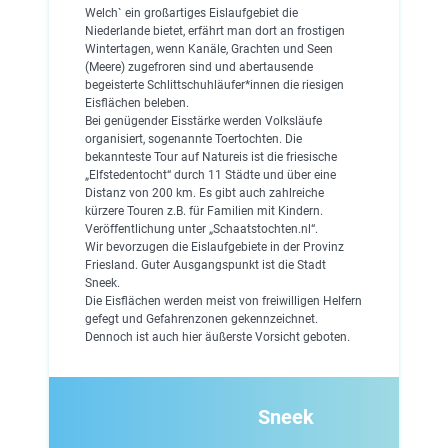
Welch` ein großartiges Eislaufgebiet die
Niederlande bietet, erfährt man dort an frostigen
Wintertagen, wenn Kanäle, Grachten und Seen
(Meere) zugefroren sind und abertausende
begeisterte Schlittschuhläufer*innen die riesigen
Eisflächen beleben.
Bei genügender Eisstärke werden Volksläufe
organisiert, sogenannte Toertochten. Die
bekannteste Tour auf Natureis ist die friesische
„Elfstedentocht“ durch 11 Städte und über eine
Distanz von 200 km. Es gibt auch zahlreiche
kürzere Touren z.B. für Familien mit Kindern.
Veröffentlichung unter „Schaatstochten.nl“.
Wir bevorzugen die Eislaufgebiete in der Provinz
Friesland. Guter Ausgangspunkt ist die Stadt
Sneek.
Die Eisflächen werden meist von freiwilligen Helfern
gefegt und Gefahrenzonen gekennzeichnet.
Dennoch ist auch hier äußerste Vorsicht geboten.
Sneek