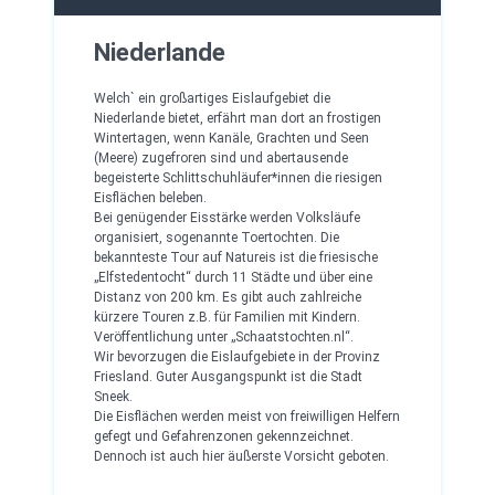
Niederlande
Welch` ein großartiges Eislaufgebiet die
Niederlande bietet, erfährt man dort an frostigen
Wintertagen, wenn Kanäle, Grachten und Seen
(Meere) zugefroren sind und abertausende
begeisterte Schlittschuhläufer*innen die riesigen
Eisflächen beleben.
Bei genügender Eisstärke werden Volksläufe
organisiert, sogenannte Toertochten. Die
bekannteste Tour auf Natureis ist die friesische
„Elfstedentocht“ durch 11 Städte und über eine
Distanz von 200 km. Es gibt auch zahlreiche
kürzere Touren z.B. für Familien mit Kindern.
Veröffentlichung unter „Schaatstochten.nl“.
Wir bevorzugen die Eislaufgebiete in der Provinz
Friesland. Guter Ausgangspunkt ist die Stadt
Sneek.
Die Eisflächen werden meist von freiwilligen Helfern
gefegt und Gefahrenzonen gekennzeichnet.
Dennoch ist auch hier äußerste Vorsicht geboten.