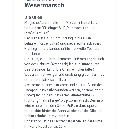
Wesermarsch
Die Ollen
Mögliche Ablaufstelle: am Motzener Kanal kurz
hinter dem "Stedinger Siel"(Pumpwerk) an der
Straße "Am Siel".
Den Kanal bis zur Einmündung in die Ollen
belaufen (Katjenbüttel) und nach rechts abbiegen.
Hier beginnt die landschaftlich reizvolle Tour bis
zur Hunte.
Die Ollen, ein sehr malerischer Fluß schlängelt sich
von der Ochtum (Altenesch) bis zur Hunte durch
das Stedinger Land. Die Ollen, ein oller (alter)
Weserarm ist weitgehend unabhängig von der Tide
und friert relativ schnell zu.
Vor Berne müssen ein Wehr und die Straße an der
Camper Brücke überwunden werden, ebenso ist die
Unterquerung der Brücke der Bundestraße 74
Richtung "Fähre Farge" oft problematisch. Deshalb
wird empfohlen, den Ort zu Fuß zu durchqueren
und rechts hinter der Bahn wieder auf der Ollen die
Schlittschuhe unterzubinden.
Endstation ist das Lichtenberger Siel an der Hunte.
Hin- und Rücktour ca. 25 km