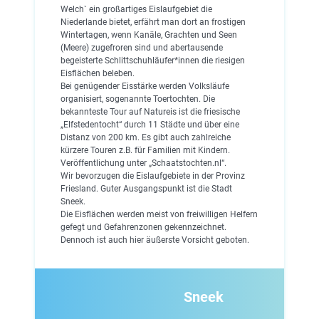
Welch` ein großartiges Eislaufgebiet die
Niederlande bietet, erfährt man dort an frostigen
Wintertagen, wenn Kanäle, Grachten und Seen
(Meere) zugefroren sind und abertausende
begeisterte Schlittschuhläufer*innen die riesigen
Eisflächen beleben.
Bei genügender Eisstärke werden Volksläufe
organisiert, sogenannte Toertochten. Die
bekannteste Tour auf Natureis ist die friesische
„Elfstedentocht“ durch 11 Städte und über eine
Distanz von 200 km. Es gibt auch zahlreiche
kürzere Touren z.B. für Familien mit Kindern.
Veröffentlichung unter „Schaatstochten.nl“.
Wir bevorzugen die Eislaufgebiete in der Provinz
Friesland. Guter Ausgangspunkt ist die Stadt
Sneek.
Die Eisflächen werden meist von freiwilligen Helfern
gefegt und Gefahrenzonen gekennzeichnet.
Dennoch ist auch hier äußerste Vorsicht geboten.
Sneek