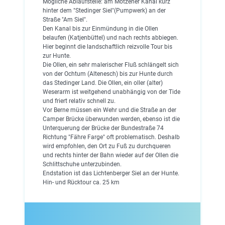
Mögliche Ablaufstelle: am Motzener Kanal kurz
hinter dem "Stedinger Siel"(Pumpwerk) an der
Straße "Am Siel".
Den Kanal bis zur Einmündung in die Ollen
belaufen (Katjenbüttel) und nach rechts abbiegen.
Hier beginnt die landschaftlich reizvolle Tour bis
zur Hunte.
Die Ollen, ein sehr malerischer Fluß schlängelt sich
von der Ochtum (Altenesch) bis zur Hunte durch
das Stedinger Land. Die Ollen, ein oller (alter)
Weserarm ist weitgehend unabhängig von der Tide
und friert relativ schnell zu.
Vor Berne müssen ein Wehr und die Straße an der
Camper Brücke überwunden werden, ebenso ist die
Unterquerung der Brücke der Bundestraße 74
Richtung "Fähre Farge" oft problematisch. Deshalb
wird empfohlen, den Ort zu Fuß zu durchqueren
und rechts hinter der Bahn wieder auf der Ollen die
Schlittschuhe unterzubinden.
Endstation ist das Lichtenberger Siel an der Hunte.
Hin- und Rücktour ca. 25 km