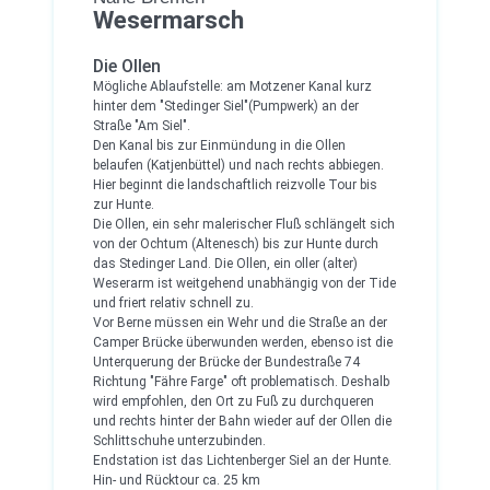
Wesermarsch
Die Ollen
Mögliche Ablaufstelle: am Motzener Kanal kurz
hinter dem "Stedinger Siel"(Pumpwerk) an der
Straße "Am Siel".
Den Kanal bis zur Einmündung in die Ollen
belaufen (Katjenbüttel) und nach rechts abbiegen.
Hier beginnt die landschaftlich reizvolle Tour bis
zur Hunte.
Die Ollen, ein sehr malerischer Fluß schlängelt sich
von der Ochtum (Altenesch) bis zur Hunte durch
das Stedinger Land. Die Ollen, ein oller (alter)
Weserarm ist weitgehend unabhängig von der Tide
und friert relativ schnell zu.
Vor Berne müssen ein Wehr und die Straße an der
Camper Brücke überwunden werden, ebenso ist die
Unterquerung der Brücke der Bundestraße 74
Richtung "Fähre Farge" oft problematisch. Deshalb
wird empfohlen, den Ort zu Fuß zu durchqueren
und rechts hinter der Bahn wieder auf der Ollen die
Schlittschuhe unterzubinden.
Endstation ist das Lichtenberger Siel an der Hunte.
Hin- und Rücktour ca. 25 km