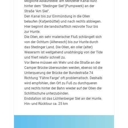
Mögliche Ablaufstelle: am Motzener Kanal kurz
hinter dem "Stedinger Siel"(Pumpwerk) an der
Straße "Am Siel".
Den Kanal bis zur Einmündung in die Ollen
belaufen (Katjenbüttel) und nach rechts abbiegen.
Hier beginnt die landschaftlich reizvolle Tour bis
zur Hunte.
Die Ollen, ein sehr malerischer Fluß schlängelt sich
von der Ochtum (Altenesch) bis zur Hunte durch
das Stedinger Land. Die Ollen, ein oller (alter)
Weserarm ist weitgehend unabhängig von der Tide
und friert relativ schnell zu.
Vor Berne müssen ein Wehr und die Straße an der
Camper Brücke überwunden werden, ebenso ist die
Unterquerung der Brücke der Bundestraße 74
Richtung "Fähre Farge" oft problematisch. Deshalb
wird empfohlen, den Ort zu Fuß zu durchqueren
und rechts hinter der Bahn wieder auf der Ollen die
Schlittschuhe unterzubinden.
Endstation ist das Lichtenberger Siel an der Hunte.
Hin- und Rücktour ca. 25 km