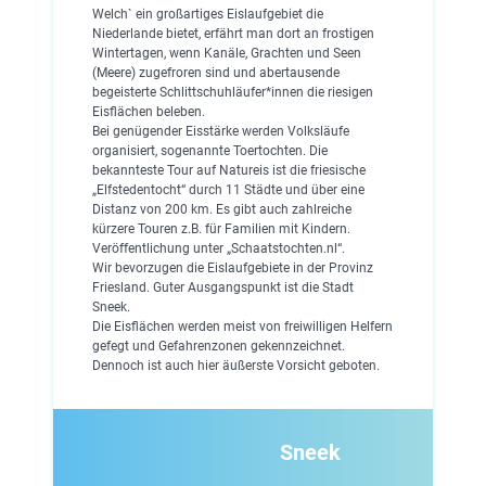
Welch` ein großartiges Eislaufgebiet die
Niederlande bietet, erfährt man dort an frostigen
Wintertagen, wenn Kanäle, Grachten und Seen
(Meere) zugefroren sind und abertausende
begeisterte Schlittschuhläufer*innen die riesigen
Eisflächen beleben.
Bei genügender Eisstärke werden Volksläufe
organisiert, sogenannte Toertochten. Die
bekannteste Tour auf Natureis ist die friesische
„Elfstedentocht“ durch 11 Städte und über eine
Distanz von 200 km. Es gibt auch zahlreiche
kürzere Touren z.B. für Familien mit Kindern.
Veröffentlichung unter „Schaatstochten.nl“.
Wir bevorzugen die Eislaufgebiete in der Provinz
Friesland. Guter Ausgangspunkt ist die Stadt
Sneek.
Die Eisflächen werden meist von freiwilligen Helfern
gefegt und Gefahrenzonen gekennzeichnet.
Dennoch ist auch hier äußerste Vorsicht geboten.
Sneek