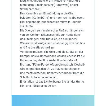
Mögliche Ablaufstelle: am Motzener Kanal kurz
hinter dem "Stedinger Siel"(Pumpwerk) an der
Straße "Am Siel".
Den Kanal bis zur Einmündung in die Ollen
belaufen (Katjenbüttel) und nach rechts abbiegen.
Hier beginnt die landschaftlich reizvolle Tour bis
zur Hunte.
Die Ollen, ein sehr malerischer Fluß schlängelt sich
von der Ochtum (Altenesch) bis zur Hunte durch
das Stedinger Land. Die Ollen, ein oller (alter)
Weserarm ist weitgehend unabhängig von der Tide
und friert relativ schnell zu.
Vor Berne müssen ein Wehr und die Straße an der
Camper Brücke überwunden werden, ebenso ist die
Unterquerung der Brücke der Bundestraße 74
Richtung "Fähre Farge" oft problematisch. Deshalb
wird empfohlen, den Ort zu Fuß zu durchqueren
und rechts hinter der Bahn wieder auf der Ollen die
Schlittschuhe unterzubinden.
Endstation ist das Lichtenberger Siel an der Hunte.
Hin- und Rücktour ca. 25 km