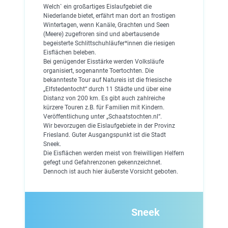
Welch` ein großartiges Eislaufgebiet die
Niederlande bietet, erfährt man dort an frostigen
Wintertagen, wenn Kanäle, Grachten und Seen
(Meere) zugefroren sind und abertausende
begeisterte Schlittschuhläufer*innen die riesigen
Eisflächen beleben.
Bei genügender Eisstärke werden Volksläufe
organisiert, sogenannte Toertochten. Die
bekannteste Tour auf Natureis ist die friesische
„Elfstedentocht“ durch 11 Städte und über eine
Distanz von 200 km. Es gibt auch zahlreiche
kürzere Touren z.B. für Familien mit Kindern.
Veröffentlichung unter „Schaatstochten.nl“.
Wir bevorzugen die Eislaufgebiete in der Provinz
Friesland. Guter Ausgangspunkt ist die Stadt
Sneek.
Die Eisflächen werden meist von freiwilligen Helfern
gefegt und Gefahrenzonen gekennzeichnet.
Dennoch ist auch hier äußerste Vorsicht geboten.
Sneek