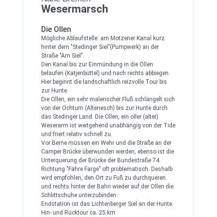
Wesermarsch
Die Ollen
Mögliche Ablaufstelle: am Motzener Kanal kurz
hinter dem "Stedinger Siel"(Pumpwerk) an der
Straße "Am Siel".
Den Kanal bis zur Einmündung in die Ollen
belaufen (Katjenbüttel) und nach rechts abbiegen.
Hier beginnt die landschaftlich reizvolle Tour bis
zur Hunte.
Die Ollen, ein sehr malerischer Fluß schlängelt sich
von der Ochtum (Altenesch) bis zur Hunte durch
das Stedinger Land. Die Ollen, ein oller (alter)
Weserarm ist weitgehend unabhängig von der Tide
und friert relativ schnell zu.
Vor Berne müssen ein Wehr und die Straße an der
Camper Brücke überwunden werden, ebenso ist die
Unterquerung der Brücke der Bundestraße 74
Richtung "Fähre Farge" oft problematisch. Deshalb
wird empfohlen, den Ort zu Fuß zu durchqueren
und rechts hinter der Bahn wieder auf der Ollen die
Schlittschuhe unterzubinden.
Endstation ist das Lichtenberger Siel an der Hunte.
Hin- und Rücktour ca. 25 km