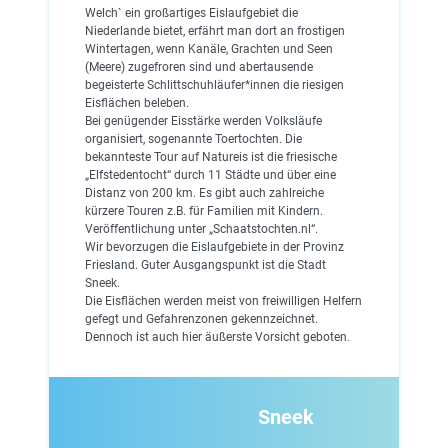
Welch` ein großartiges Eislaufgebiet die
Niederlande bietet, erfährt man dort an frostigen
Wintertagen, wenn Kanäle, Grachten und Seen
(Meere) zugefroren sind und abertausende
begeisterte Schlittschuhläufer*innen die riesigen
Eisflächen beleben.
Bei genügender Eisstärke werden Volksläufe
organisiert, sogenannte Toertochten. Die
bekannteste Tour auf Natureis ist die friesische
„Elfstedentocht“ durch 11 Städte und über eine
Distanz von 200 km. Es gibt auch zahlreiche
kürzere Touren z.B. für Familien mit Kindern.
Veröffentlichung unter „Schaatstochten.nl“.
Wir bevorzugen die Eislaufgebiete in der Provinz
Friesland. Guter Ausgangspunkt ist die Stadt
Sneek.
Die Eisflächen werden meist von freiwilligen Helfern
gefegt und Gefahrenzonen gekennzeichnet.
Dennoch ist auch hier äußerste Vorsicht geboten.
Sneek