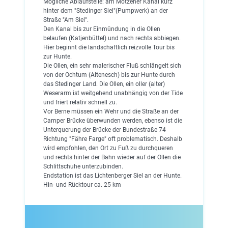
Mögliche Ablaufstelle: am Motzener Kanal kurz
hinter dem "Stedinger Siel"(Pumpwerk) an der
Straße "Am Siel".
Den Kanal bis zur Einmündung in die Ollen
belaufen (Katjenbüttel) und nach rechts abbiegen.
Hier beginnt die landschaftlich reizvolle Tour bis
zur Hunte.
Die Ollen, ein sehr malerischer Fluß schlängelt sich
von der Ochtum (Altenesch) bis zur Hunte durch
das Stedinger Land. Die Ollen, ein oller (alter)
Weserarm ist weitgehend unabhängig von der Tide
und friert relativ schnell zu.
Vor Berne müssen ein Wehr und die Straße an der
Camper Brücke überwunden werden, ebenso ist die
Unterquerung der Brücke der Bundestraße 74
Richtung "Fähre Farge" oft problematisch. Deshalb
wird empfohlen, den Ort zu Fuß zu durchqueren
und rechts hinter der Bahn wieder auf der Ollen die
Schlittschuhe unterzubinden.
Endstation ist das Lichtenberger Siel an der Hunte.
Hin- und Rücktour ca. 25 km