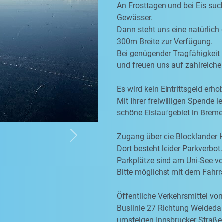
An Frosttagen und bei Eis suc
Gewässer.
Dann steht uns eine natürlich
300m Breite zur Verfügung.
Bei genügender Tragfähigkeit 
und freuen uns auf zahlreiche
Es wird kein Eintrittsgeld erho
Mit Ihrer freiwilligen Spende l
schöne Eislaufgebiet in Breme
Zugang über die Blocklander
Next
Dort besteht leider Parkverbot.
Parkplätze sind am Uni-See v
Bitte möglichst mit dem Fah
Öffentliche Verkehrsmittel v
Buslinie 27 Richtung Weided
umsteigen Innsbrucker Straße