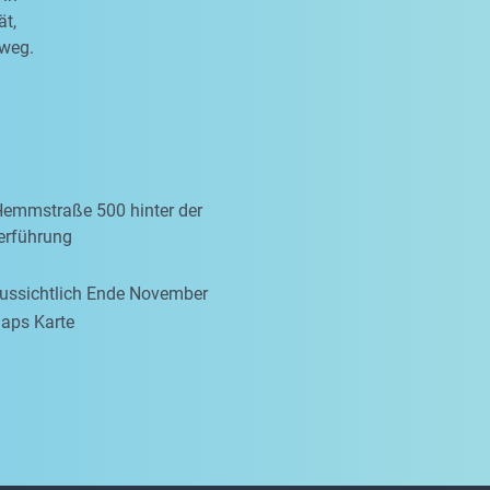
ät,
sweg.
Hemmstraße 500 hinter der
erführung
aussichtlich Ende November
aps Karte