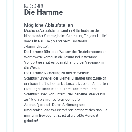
Nähe Bremen
Die Hamme
Mögliche Ablaufstellen
Mögliche Ablaufstellen sind in Ritterhude an der
Niederender Strasse, beim Gasthaus „Tietjens Hütte“
sowie in Neu Helgoland beim Gasthaus
„Hammehütte".
Die Hamme führt das Wasser des Teufelsmoores an
Worpswede vorbei in die Lesum bei Ritterhude.
Vor dort gelangt es tidenabhängig bei Vegesack in
die Weser.
Die Hamme-Niederung ist das reizvollste
Schlittschuhrevier der Bremer Eisläufer und zugleich
ein traumhaft schönes Naturschutzgebiet. An harten
Frosttagen kann man auf der Hamme mit den
Schlittschuhen von Ritterhude über eine Strecke bis
zu 15 km bis ins Teufelsmoor laufen.
Aber aufgepasst! Durch Strömung und
unterschiedliche Wasserstände befindet sich das Eis
immer in Bewegung. Es ist allergrößte Vorsicht
geboten!