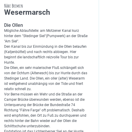
Nähe Bremen
Wesermarsch
Die Ollen
Mögliche Ablaufstelle: am Motzener Kanal kurz
hinter dem "Stedinger Siel"(Pumpwerk) an der Straße
"Am Siel".
Den Kanal bis zur Einmündung in die Ollen belaufen
(Katjenbüttel) und nach rechts abbiegen. Hier
beginnt die landschaftlich reizvolle Tour bis zur
Hunte.
Die Ollen, ein sehr malerischer Fluß schlängelt sich
von der Ochtum (Altenesch) bis zur Hunte durch das
Stedinger Land. Die Ollen, ein oller (alter) Weserarm
ist weitgehend unabhängig von der Tide und friert
relativ schnell zu.
Vor Berne müssen ein Wehr und die Straße an der
Camper Brücke überwunden werden, ebenso ist die
Unterquerung der Brücke der Bundestraße 74
Richtung "Fähre Farge" oft problematisch. Deshalb
wird empfohlen, den Ort zu Fuß zu durchqueren und
rechts hinter der Bahn wieder auf der Ollen die
Schlittschuhe unterzubinden.
Endstation ist das Lichtenberger Siel an der Hunte.