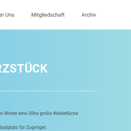
er Uns
Mitgliedschaft
Archiv
RZSTÜCK
en Winter eine 30ha große Weidefläche
Rastplatz für Zugvögel.