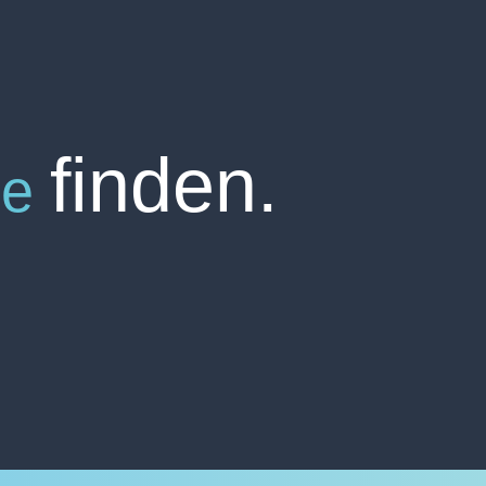
finden.
he