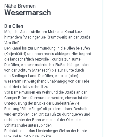
Nähe Bremen
Wesermarsch
Die Ollen
Mögliche Ablaufstelle: am Motzener Kanal kurz
hinter dem "Stedinger Siel"(Pumpwerk) an der Straße
"Am Siel".
Den Kanal bis zur Einmündung in die Ollen belaufen
(Katjenbüttel) und nach rechts abbiegen. Hier beginnt
die landschaftlich reizvolle Tour bis zur Hunte.
Die Ollen, ein sehr malerischer Fluß schlängelt sich
von der Ochtum (Altenesch) bis zur Hunte durch
das Stedinger Land. Die Ollen, ein oller (alter)
Weserarm ist weitgehend unabhängig von der Tide
und friert relativ schnell zu.
Vor Berne müssen ein Wehr und die Straße an der
Camper Brücke überwunden werden, ebenso ist die
Unterquerung der Brücke der Bundestraße 74
Richtung "Fähre Farge" oft problematisch. Deshalb
wird empfohlen, den Ort zu Fuß zu durchqueren und
rechts hinter der Bahn wieder auf der Ollen die
Schlittschuhe unterzubinden.
Endstation ist das Lichtenberger Siel an der Hunte.
Hin- und Rücktour ca. 25 km