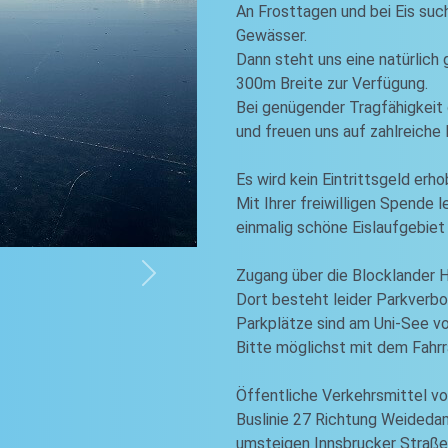
An Frosttagen und bei Eis suc
Gewässer.
Dann steht uns eine natürlich
300m Breite zur Verfügung.
Bei genügender Tragfähigkeit 
und freuen uns auf zahlreiche
Es wird kein Eintrittsgeld erho
Mit Ihrer freiwilligen Spende 
einmalig schöne Eislaufgebiet
Zugang über die Blocklander
Next
Dort besteht leider Parkverbo
Parkplätze sind am Uni-See v
Bitte möglichst mit dem Fahr
Öffentliche Verkehrsmittel 
Buslinie 27 Richtung Weided
umsteigen Innsbrucker Straße