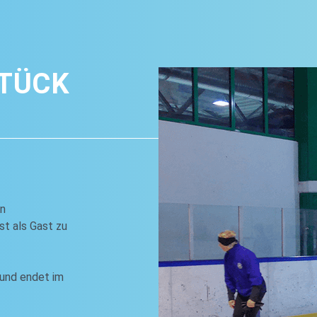
TÜCK
en
st als Gast zu
und endet im