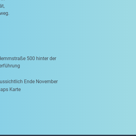
ät,
sweg.
Hemmstraße 500 hinter der
erführung
aussichtlich Ende November
aps Karte