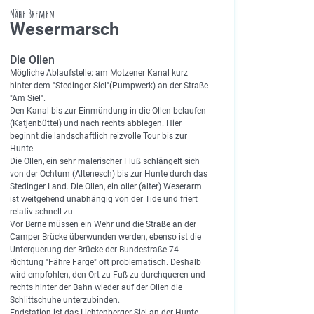
Nähe Bremen
Wesermarsch
Die Ollen
Mögliche Ablaufstelle: am Motzener Kanal kurz
hinter dem "Stedinger Siel"(Pumpwerk) an der Straße
"Am Siel".
Den Kanal bis zur Einmündung in die Ollen belaufen
(Katjenbüttel) und nach rechts abbiegen. Hier
beginnt die landschaftlich reizvolle Tour bis zur
Hunte.
Die Ollen, ein sehr malerischer Fluß schlängelt sich
von der Ochtum (Altenesch) bis zur Hunte durch das
Stedinger Land. Die Ollen, ein oller (alter) Weserarm
ist weitgehend unabhängig von der Tide und friert
relativ schnell zu.
Vor Berne müssen ein Wehr und die Straße an der
Camper Brücke überwunden werden, ebenso ist die
Unterquerung der Brücke der Bundestraße 74
Richtung "Fähre Farge" oft problematisch. Deshalb
wird empfohlen, den Ort zu Fuß zu durchqueren und
rechts hinter der Bahn wieder auf der Ollen die
Schlittschuhe unterzubinden.
Endstation ist das Lichtenberger Siel an der Hunte.