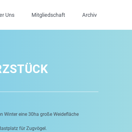
er Uns
Mitgliedschaft
Archiv
RZSTÜCK
en Winter eine 30ha große Weidefläche
Rastplatz für Zugvögel.