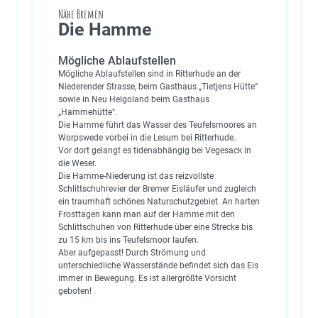
Nähe Bremen
Die Hamme
Mögliche Ablaufstellen
Mögliche Ablaufstellen sind in Ritterhude an der
Niederender Strasse, beim Gasthaus „Tietjens Hütte“
sowie in Neu Helgoland beim Gasthaus
„Hammehütte".
Die Hamme führt das Wasser des Teufelsmoores an
Worpswede vorbei in die Lesum bei Ritterhude.
Vor dort gelangt es tidenabhängig bei Vegesack in
die Weser.
Die Hamme-Niederung ist das reizvollste
Schlittschuhrevier der Bremer Eisläufer und zugleich
ein traumhaft schönes Naturschutzgebiet. An harten
Frosttagen kann man auf der Hamme mit den
Schlittschuhen von Ritterhude über eine Strecke bis
zu 15 km bis ins Teufelsmoor laufen.
Aber aufgepasst! Durch Strömung und
unterschiedliche Wasserstände befindet sich das Eis
immer in Bewegung. Es ist allergrößte Vorsicht
geboten!