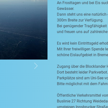
An Frosttagen und bei Eis suc
Gewässer.
Dann steht uns eine natürlich
300m Breite zur Verfügung.
Bei genügender Tragfähigkeit 
und freuen uns auf zahlreiche
Es wird kein Eintrittsgeld erho
Mit Ihrer freiwilligen Spende l
schöne Eislaufgebiet in Breme
Zugang über die Blocklander
Next
Dort besteht leider Parkverbot.
Parkplätze sind am Uni-See v
Bitte möglichst mit dem Fah
Öffentliche Verkehrsmittel v
Buslinie 27 Richtung Weided
umsteigen Innsbrucker Straße