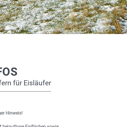
FOS
ern für Eisläufer
er Hinweis!
f belaufbare Eisflächen sowie