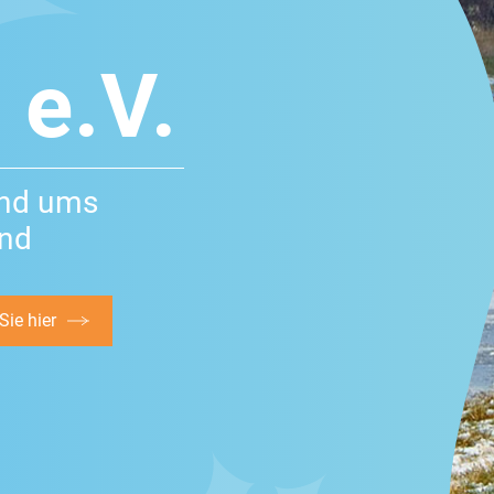
 e.V.
und ums
and
ie hier