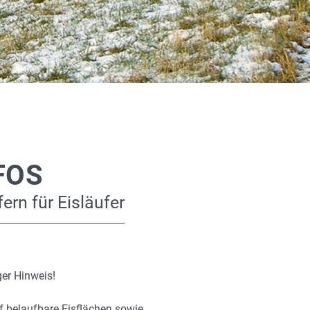
FOS
ern für Eisläufer
er Hinweis!
f belaufbare Eisflächen sowie