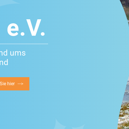
 e.V.
und ums
and
ie hier